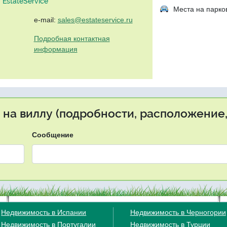
EstateService"
Места на парко
e-mail:
sales@estateservice.ru
Подробная контактная
информация
 на виллу (подробности, расположение,
Сообщение
Недвижимость в Испании
Недвижимость в Черногории
Недвижимость в Португалии
Недвижимость в Турции