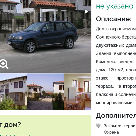
не указано
Описание:
Дом в охраняемом 
Солнечного берега
двухэтажных дома
Здания выполнен
Комплекс введен 
дома 120 м2, пло
этаже – просторн
терраса. На второ
балкона и солнечн
меблированными.
Дополнител
т дом?
Закрытая терри
Охрана