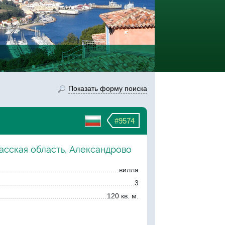
Показать форму поиска
#9574
асская область, Александрово
вилла
3
120 кв. м.