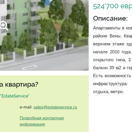
524'700 ев
Описание:
Апартаменты в но
районе Вены. Ква
верхнем этаже зд
начале 2010 года
открытого типа, 3
балкон 39 м2 и те
Есть возможность
а квартира?
инфраструктура:
отдыха, метро.
EstateService"
e-mail:
sales@estateservice.ru
Подробная контактная
информация