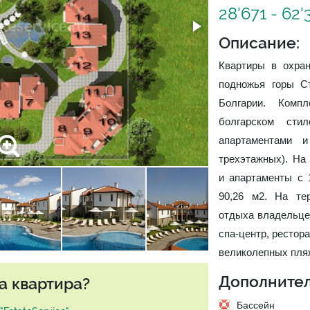
28'671 - 62
Описание:
Квартиры в охран
подножья горы С
Болгарии. Комп
болгарском сти
апартаментами 
трехэтажных). На
и апартаменты с 
90,26 м2. На те
отдыха владельце
спа-центр, рестор
великолепных пляж
Дополнител
а квартира?
Бассейн