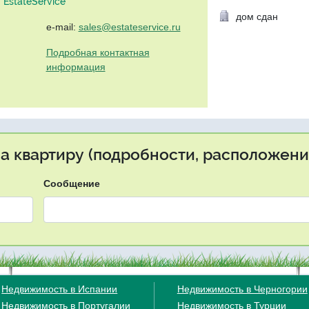
EstateService"
дом сдан
e-mail:
sales@estateservice.ru
Подробная контактная
информация
на квартиру (подробности, расположение
Сообщение
Недвижимость в Испании
Недвижимость в Черногории
Недвижимость в Португалии
Недвижимость в Турции