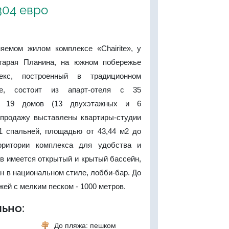
'304 евро
яемом жилом комплексе «Chairite», у
тарая Планина, на южном побережье
лекс, построенный в традиционном
ле, состоит из апарт-отеля с 35
и 19 домов (13 двухэтажных и 6
 продажу выставлены квартиры-студии
1 спальней, площадью от 43,44 м2 до
рритории комплекса для удобства и
в имеется открытый и крытый бассейн,
ан в национальном стиле, лобби-бар. До
ей с мелким песком - 1000 метров.
ьно:
До пляжа: пешком