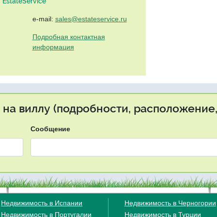
EstateService"
e-mail:
sales@estateservice.ru
Подробная контактная
информация
 на виллу (подробности, расположение,
Сообщение
Недвижимость в Испании
Недвижимость в Черногории
Недвижимость в Португалии
Недвижимость в Турции