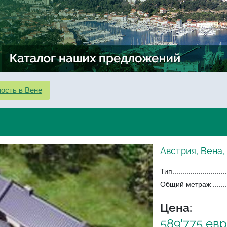
ость в Вене
Австрия, Вена,
Тип
Общий метраж
Цена:
589'775 ев