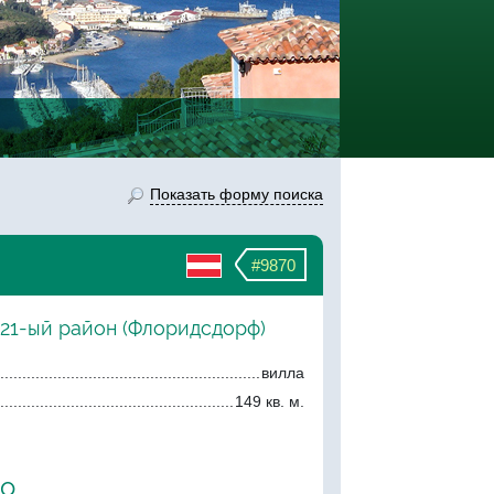
Показать форму поиска
#9870
 21-ый район (Флоридсдорф)
вилла
149 кв. м.
ро