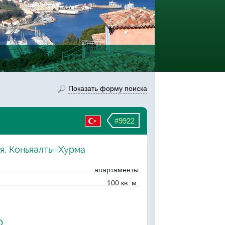
Показать форму поиска
#9922
ия, Коньяалты-Хурма
апартаменты
100 кв. м.
о