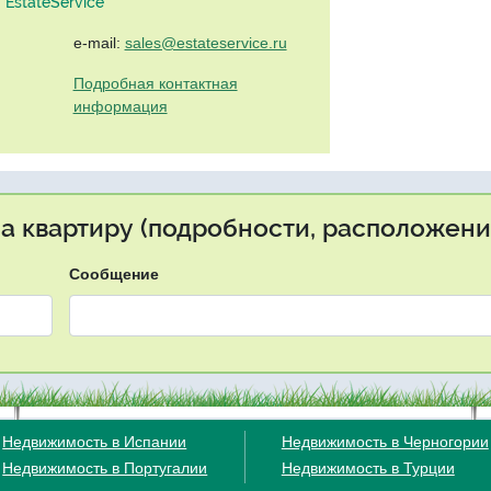
EstateService"
e-mail:
sales@estateservice.ru
Подробная контактная
информация
на квартиру (подробности, расположение
Сообщение
Недвижимость в Испании
Недвижимость в Черногории
Недвижимость в Португалии
Недвижимость в Турции