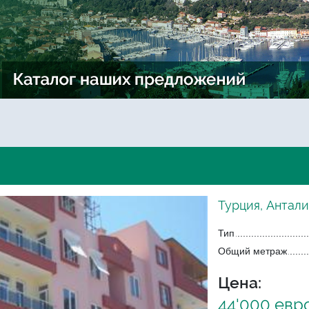
Турция, Антал
Тип
Общий метраж
Цена:
44'000 евр