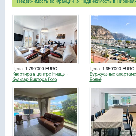
Недвижимость во Франции
Недвижимость в Пиренея
Цена:
1'790'000 EURO
Цена:
1'650'000 EURO
Квартира в центре Ниццы -
Буржуазные апартаме
бульвар Виктора Гюго
Больё