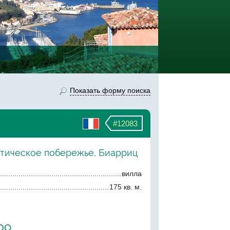
Показать форму поиска
#12083
нтическое побережье, Биарриц
вилла
175 кв. м.
ро