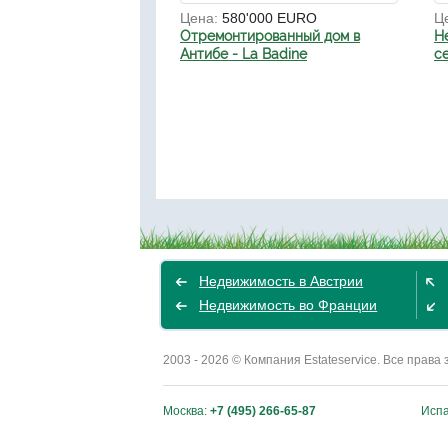
Цена:
580'000 EURO
Ц
Отремонтированный дом в
Н
Антибе - La Badine
с
Недвижимость в Австрии
Недвижимость во Франции
2003 - 2026 © Компания Estateservice. Все пра
Москва:
+7 (495) 266-65-87
Исп