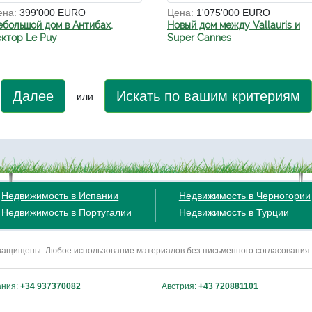
ена:
399'000 EURO
Цена:
1'075'000 EURO
ебольшой дом в Антибах,
Новый дом между Vallauris и
ектор Le Puy
Super Cannes
Далее
Искать по вашим критериям
или
Недвижимость в Испании
Недвижимость в Черногории
Недвижимость в Португалии
Недвижимость в Турции
ва защищены. Любое использование материалов без письменного согласования
ания:
+34 937370082
Австрия:
+43 720881101