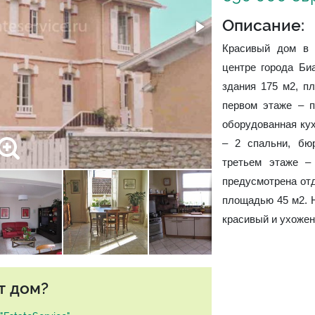
Описание:
Красивый дом в 
центре города Би
здания 175 м2, п
первом этаже – п
оборудованная кух
– 2 спальни, бю
третьем этаже –
предусмотрена от
площадью 45 м2. Н
красивый и ухожен
т дом?