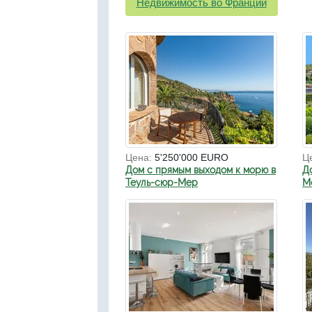
Недвижимость во Франции
Цена:
5'250'000 EURO
Ц
Дом с прямым выходом к морю в
Д
Теуль-сюр-Мер
Мо