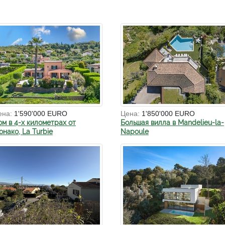
ена:
1'590'000 EURO
Цена:
1'850'000 EURO
ом в 4-х километрах от
Большая вилла в Mandelieu-la-
нако, La Turbie
Napoule