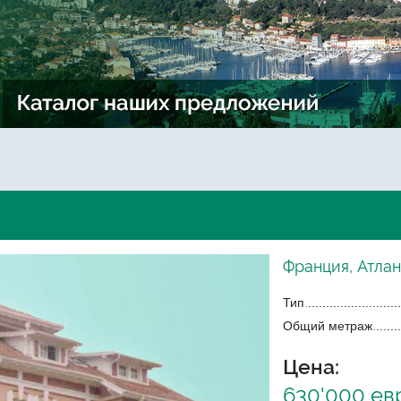
Франция, Атла
Тип
Общий метраж
Цена:
630'000 ев