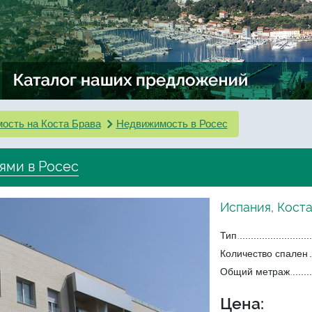
ость на Коста Брава
Недвижимость в Росес
ями в Росес
Испания, Коста
Тип
Количество спален
Общий метраж
Цена: