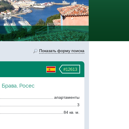
Показать форму поиска
#12613
 Брава, Росес
апартаменты
3
84 кв. м.