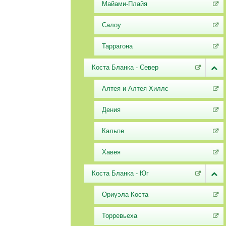
Майами-Плайя
Салоу
Таррагона
Коста Бланка - Север
Алтея и Алтея Хиллс
Дения
Кальпе
Хавея
Коста Бланка - Юг
Ориуэла Коста
Торревьеха