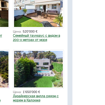
Цена:
520'000 €
от
Семейный таунхаус с видом в
200-х метрах от моря
Цена:
1'650'000 €
Дизайнерская вилла рядом с
р
морем в Калонже