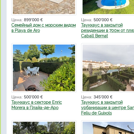
Цена:
899'000 €
Цена:
500'000 €
Семейный дом с морским видом
Таунхаус в закрытой
в Playa de Aro
резиденции в 700м от пл
Caball Bernat
Цена:
500'000 €
Цена:
345'000 €
Таунхаус в секторе Enric
Таунхаус в закрытой
Morera в Плайа-де-Аро
урбанизации в центре San
Feliu de Guixols