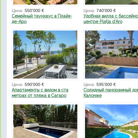
Цена:
550'000 €
Цена:
740'000 €
Семейный таунхаус в Плайя-
Удобная вилла с бассейно
де-Аро
центре Platja d'Aro
Цена:
590'000 €
Цена:
595'000 €
Апартаменты с видом в ста
Солидный панорамный до
метрах от пляжа в Сагаро
Калонже