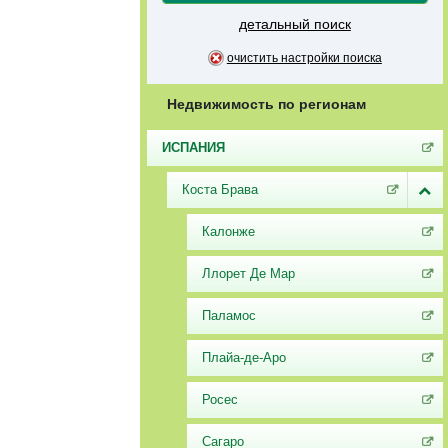
детальный поиск
очистить настройки поиска
Недвижимость по регионам
ИСПАНИЯ
Коста Брава
Калонже
Ллорет Де Мар
Паламос
Плайа-де-Аро
Росес
Сагаро