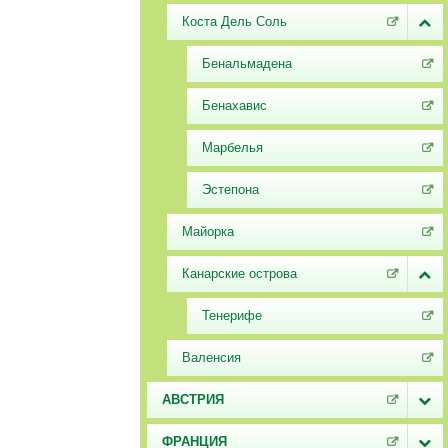
Коста Дель Соль
Бенальмадена
Бенахавис
Марбелья
Эстепона
Майорка
Канарские острова
Тенерифе
Валенсия
АВСТРИЯ
ФРАНЦИЯ