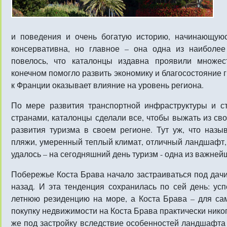
и поведения и очень богатую историю, начинающуюс
консервативна, но главное – она одна из наиболее
повелось, что каталонцы издавна проявили множес
конечном помогло развить экономику и благосостояние г
к Франции оказывает влияние на уровень региона.
По мере развития транспортной инфраструктуры и с
странами, каталонцы сделали все, чтобы выжать из св
развития туризма в своем регионе. Тут уж, что назы
пляжи, умеренный теплый климат, отличный ландшафт, з
удалось – на сегодняшний день туризм - одна из важней
Побережье Коста Брава начало застраиваться под дачи
назад. И эта тенденция сохранилась по сей день: ус
летнюю резиденцию на море, а Коста Брава – для са
покупку недвижимости на Коста Брава практически нико
же под застройку вследствие особенностей ландшафта 