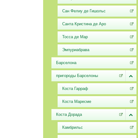
Сан Фелиу де Гишольс
Санта Кристина де Аро
Тосса де Мар
Эмпуриабрава
Барселона
пригороды Барселоны
Коста Гарраф
Коста Маресме
Коста Дорада
Камбрильс