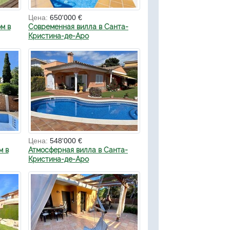
Цена:
650'000 €
м в
Современная вилла в Санта-
Кристина-де-Аро
Цена:
548'000 €
м в
Атмосферная вилла в Санта-
Кристина-де-Аро