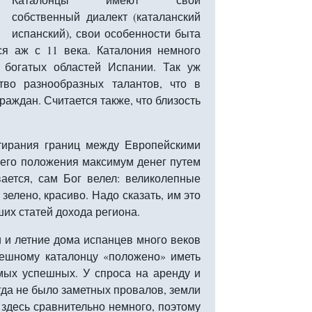
собственный диалект (каталанский
испанский), свои особенности быта
я аж с 11 века. Каталония немного
 богатых областей Испании. Так уж
тво разнообразных талантов, что в
раждан. Считается также, что близость
тирания границ между Европейскими
оего положения максимум денег путем
вается, сам Бог велел: великолепные
елено, красиво. Надо сказать, им это
ших статей дохода региона.
 и летние дома испанцев много веков
пешному каталонцу «положено» иметь
мых успешных. У спроса на аренду и
гда не было заметных провалов, земли
здесь сравнительно немного, поэтому