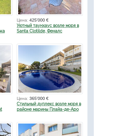
Цена:
425'000 €
Уютный таунхаус возле моря в
яжа
Santa Clotilde, Феналс
Цена:
365'000 €
Стильный дуплекс возле моря в
t
районе марины Плайа-де-Аро