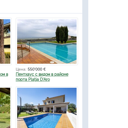
Цена:
550'000 €
ом в
Пентхаус с видом в районе
порта Platja D'Aro