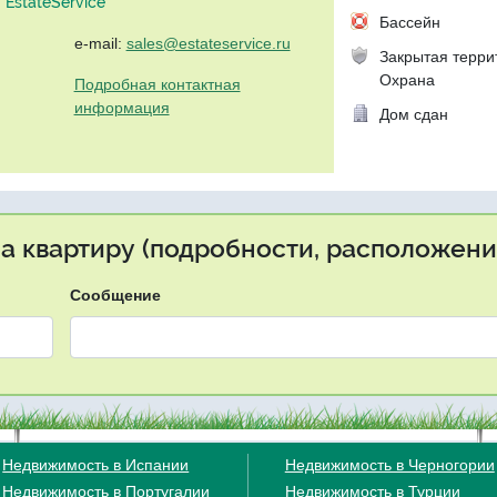
EstateService"
Бассейн
e-mail:
sales@estateservice.ru
Закрытая терри
Охрана
Подробная контактная
информация
Дом сдан
на квартиру (подробности, расположение
Сообщение
Недвижимость в Испании
Недвижимость в Черногории
Недвижимость в Португалии
Недвижимость в Турции