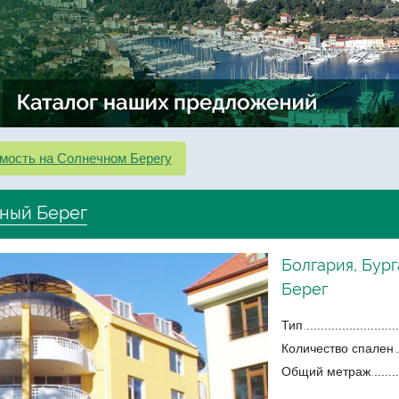
мость на Солнечном Берегу
чный Берег
Болгария, Бург
Берег
Тип
Количество спален
Общий метраж