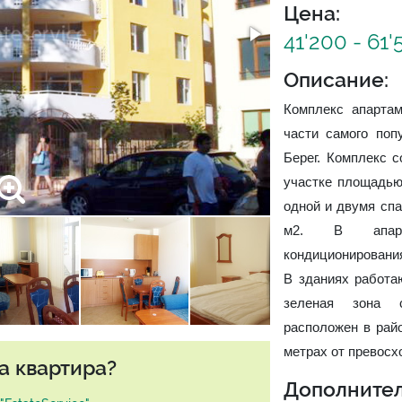
Цена:
41'200 - 61
Описание:
Комплекс апартам
части самого поп
Берег. Комплекс с
участке площадью
одной и двумя спа
м2. В апарта
кондиционирования
В зданиях работа
зеленая зона 
расположен в райо
метрах от превосх
а квартира?
Дополнител