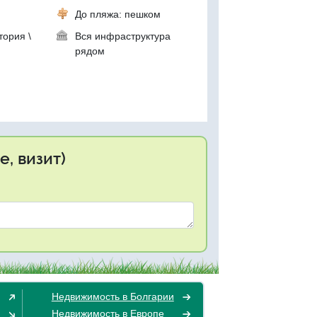
До пляжа: пешком
тория \
Вся инфраструктура
рядом
, визит)
Недвижимость в Болгарии
Недвижимость в Европе