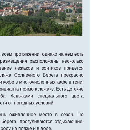
 всем протяжении, однако на нем есть
 размещения расположены несколько
вание лежаков и зонтиков придется
пляжа Солнечного Берега прекрасно
и кофе в многочисленных кафе в тени,
ицианта прямо к лежаку. Есть детские
жба. Флажками специального цвета
сти от погодных условий.
ень оживленное место в сезон. По
 берега, прогуливаются отдыхающие,
роду на пляже и в воде.