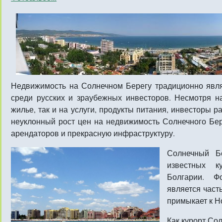
Недвижимость на Солнечном Берегу традиционно явл
среди русских и зраубежных инвесторов. Несмотря н
жилье, так и на услуги, продукты питания, инвесторы р
неуклонный рост цен на недвижимость Солнечного Бер
арендаторов и прекрасную инфраструктуру.
Солнечный 
известных к
Болгарии. Ф
является част
примыкает к Н
Как курорт
Сол