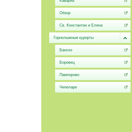
Каварна
Обзор
Св. Константин и Елена
Горнолыжные курорты
Банско
Боровец
Пампорово
Чепеларе