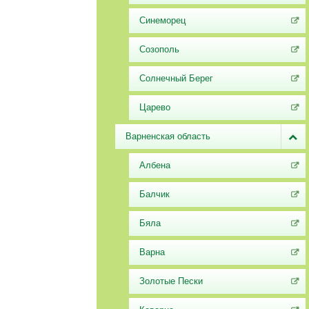
Синеморец
Созополь
Солнечный Берег
Царево
Варненская область
Албена
Балчик
Бяла
Варна
Золотые Пески