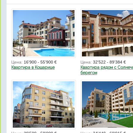
Цена:
16'900 - 55'900 €
Цена:
32'522 - 89'384 €
Квартира в Кошарице
Квартира рядом с Солнеч
берегом