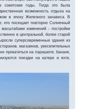
в советские годы. Тогда это была
единственная возможность отдыха на
жом в эпоху Железного занавеса. В
е, кто посещает повторно Солнечный
ы масштабами изменений – постройки
твенно в центральной, более старой
выросли суперсовременные здания из
есторанов, магазинов, увеселительных
жно прокатиться на парашюте, банане,
низуются поездки на катере и яхте,