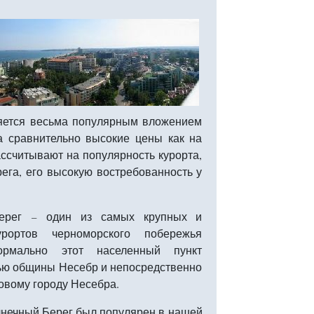
яется весьма популярным вложением
а сравнительно высокие цены как на
ассчитывают на популярность курорта,
ега, его высокую востребованность у
Берег
один из самых крупных и
–
урортов черноморского побережья
ормально этот населенный пункт
ью общины Несебр и непосредственно
овому городу Несебра.
нечный Берег был популярен в нашей