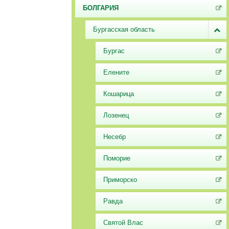
БОЛГАРИЯ
Бургасская область
Бургас
Елените
Кошарица
Лозенец
Несебр
Поморие
Приморско
Равда
Святой Влас