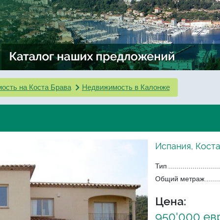
ость на Коста Брава
Недвижимость в Калонже
Испания, Кост
Тип
Общий метраж
Цена:
950'000 ев