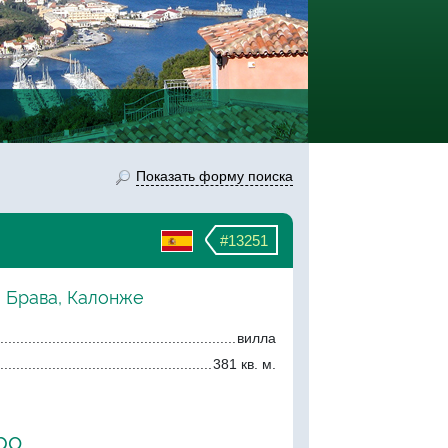
Показать форму поиска
#13251
а Брава, Калонже
вилла
381 кв. м.
ро