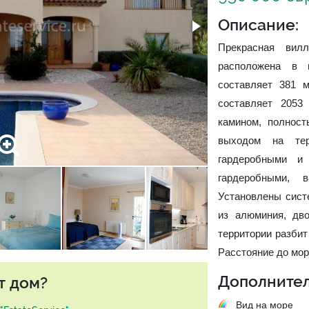
Описание:
Прекрасная ви
расположена в 
составляет 381 
составляет 2053
камином, полност
выходом на те
гардеробными и
гардеробными, 
Установлены сист
из алюминия, дв
территории разбит
Расстояние до мор
Дополнител
т дом?
Вид на море