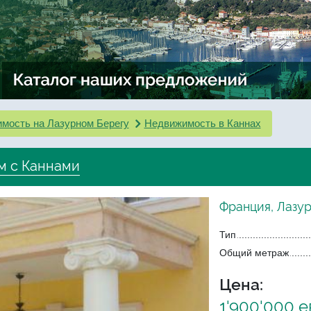
мость на Лазурном Берегу
Недвижимость в Каннах
м с Каннами
Франция, Лазу
Тип
Общий метраж
Цена:
1'900'000 