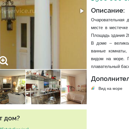
Описание:
Очаровательная д
месте в местечке 
Площадь здания 28
В доме – великол
ванные комнаты, 
видом на море. 
плавательный басс
Дополнител
Вид на море
т дом?