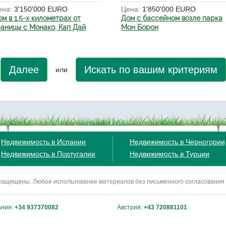
ена:
3'150'000 EURO
Цена:
1'850'000 EURO
м в 1.5-х километрах от
Дом с бассейном возле парка
раницы с Монако, Кап Дай
Мон Борон
Далее
Искать по вашим критериям
или
Недвижимость в Испании
Недвижимость в Черногории
Недвижимость в Португалии
Недвижимость в Турции
ва защищены. Любое использование материалов без письменного согласования
ания:
+34 937370082
Австрия:
+43 720881101