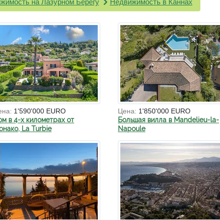
жимость на Лазурном Берегу
Недвижимость в Каннах
ена:
1'590'000 EURO
Цена:
1'850'000 EURO
ом в 4-х километрах от
Большая вилла в Mandelieu-la-
нако, La Turbie
Napoule