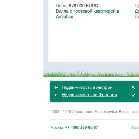
Цена:
979'000 EURO
Ц
Вилла с гостевой квартирой в
До
Антибах
г
Недвижимость в Австрии
Недвижимость во Франции
2003 - 2026 © Компания Estateservice. Все пра
Москва:
+7 (495) 266-65-87
Исп