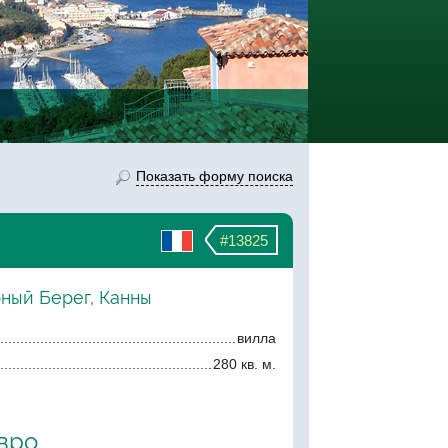
Показать форму поиска
#13825
рный Берег, Канны
вилла
280 кв. м.
евро