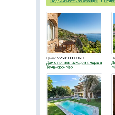
Недвижимость во Франции
Недви
Цена:
5'250'000 EURO
Ц
Дом с прямым выходом к морю в
Д
Теуль-сюр-Мер
Мо