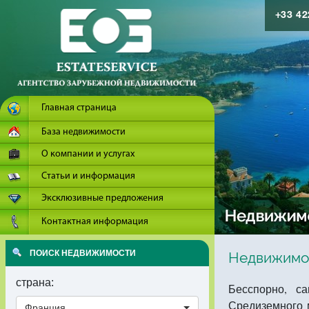
+33 4
Главная страница
База недвижимости
О компании и услугах
Статьи и информация
Эксклюзивные предложения
Контактная информация
ПОИСК НЕДВИЖИМОСТИ
Недвижимос
страна:
Бесспорно, с
Средиземного 
Франция