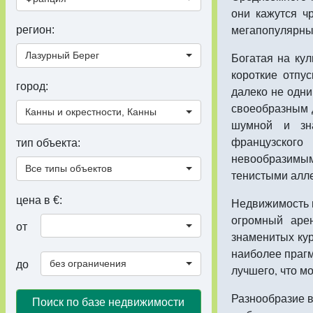
они кажутся ч
мегапопулярным
регион:
Лазурный Берег
Богатая на ку
короткие отпу
город:
далеко не одн
своеобразным д
Канны и окрестности, Канны
шумной и зна
французского
тип объекта:
невообразимы
Все типы объектов
тенистыми ал
цена в €:
Недвижимость в
огромный аре
от
знаменитых кур
наиболее прагм
без ограничения
до
лучшего, что м
Разнообразие в
Поиск по базе недвижимости