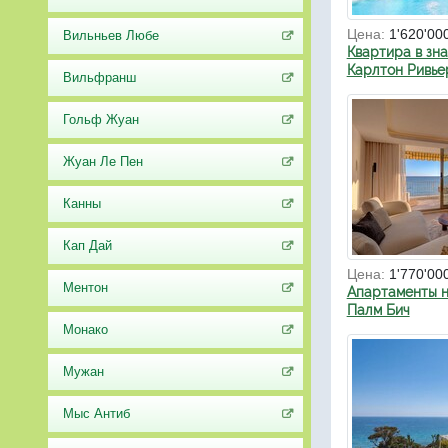
Цена:
1'620'00
Вильньев Любе
Квартира в зн
Карлтон Ривье
Вильфранш
Гольф Жуан
Жуан Ле Пен
Канны
Кап Дай
Цена:
1'770'00
Ментон
Апартаменты н
Палм Бич
Монако
Мужан
Мыс Антиб