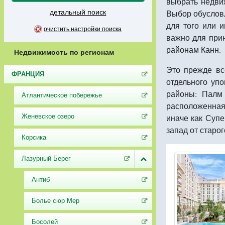
выбрать недви
детальный поиск
Выбор обуслов
для того или 
очистить настройки поиска
важно для при
районам Канн.
Недвижимость по регионам
Это прежде вс
ФРАНЦИЯ
отдельного уп
районы: Палм
Атлантическое побережье
расположенная 
Женевское озеро
иначе как Супе
запад от старог
Корсика
Лазурный Берег
Антиб
Болье сюр Мер
Босолей