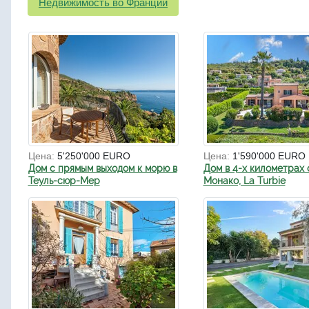
Недвижимость во Франции
Цена:
5'250'000 EURO
Цена:
1'590'000 EURO
Дом с прямым выходом к морю в
Дом в 4-х километрах 
Теуль-сюр-Мер
Монако, La Turbie