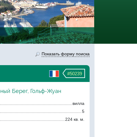
Показать форму поиска
#50239
рный Берег, Гольф-Жуан
вилла
5
224 кв. м.