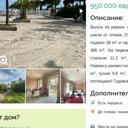
950'000 ев
Описание:
Вилла по ремонт 
шагах от пляжа. 
подвал 38 m² и га
386 m². На первом
спальня 11.3 m²
Наверху разместили
m², кухня 9.8 m²
потенциал! Годовой
Дополнител
Есть терраса
До пляжа: пеш
т дом?
Места на парко