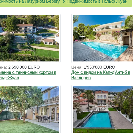
жимость на Лазурном Берегу
Недвижимость в Гольф Жуан
ена:
2'690'000 EURO
Цена:
1'950'000 EURO
мение с теннисным кортом в
Дом с видом на Кап-д'Антиб в
ольф-Жуан
Валлорис