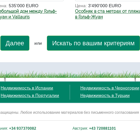
ена:
535'000 EURO
Цена:
3'490'000 EURO
ебольшой дом между Гольф-
Особняк в ста метрах от пляж
ан и Vallauris
в Гольф-Жуан
Далее
Искать по вашим критериям
или
Недвижимость в Испании
Недвижимость в Черногории
Недвижимость в Португалии
Недвижимость в Турции
ва защищены. Любое использование материалов без письменного согласования
ания:
+34 937370082
Австрия:
+43 720881101