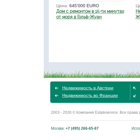
Цена:
645'000 EURO
Ц
Дом с ремонтом в 15-ти минутах
Н
от моря в Гольф-Жуан
Жу
Недвижимость в Австрии
Недвижимость во Франции
2003 - 2026 © Компания Estateservice. Все пра
Москва:
+7 (495) 266-65-87
Исп