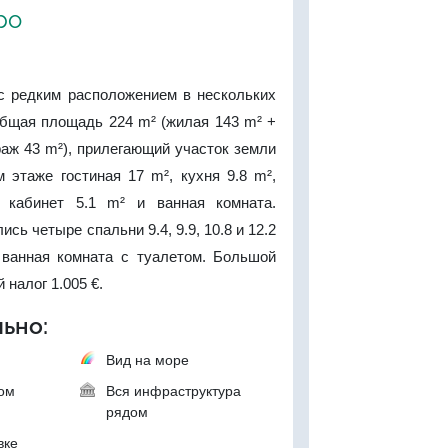
ро
с редким расположением в нескольких
Общая площадь 224 m² (жилая 143 m² +
раж 43 m²), прилегающий участок земли
 этаже гостиная 17 m², кухня 9.8 m²,
, кабинет 5.1 m² и ванная комната.
сь четыре спальни 9.4, 9.9, 10.8 и 12.2
, ванная комната с туалетом. Большой
 налог 1.005 €.
ьно:
Вид на море
ком
Вся инфраструктура
рядом
вке