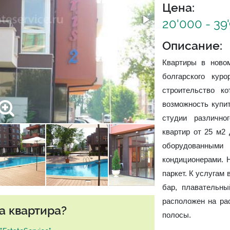
Цена:
20'000 - 39
Описание:
Квартиры в ново
болгарского кур
строительство ко
возможность купит
студии различно
квартир от 25 м2
оборудованным
кондиционерами. 
паркет. К услугам 
бар, плавательны
расположен на ра
а квартира?
полосы.