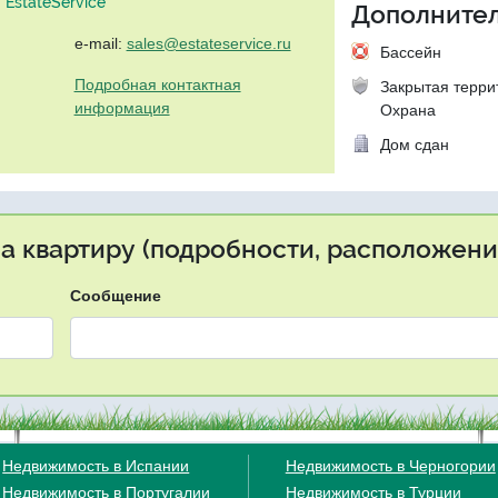
EstateService"
Дополнител
e-mail:
sales@estateservice.ru
Бассейн
Подробная контактная
Закрытая терри
информация
Охрана
Дом сдан
на квартиру (подробности, расположение
Сообщение
Недвижимость в Испании
Недвижимость в Черногории
Недвижимость в Португалии
Недвижимость в Турции