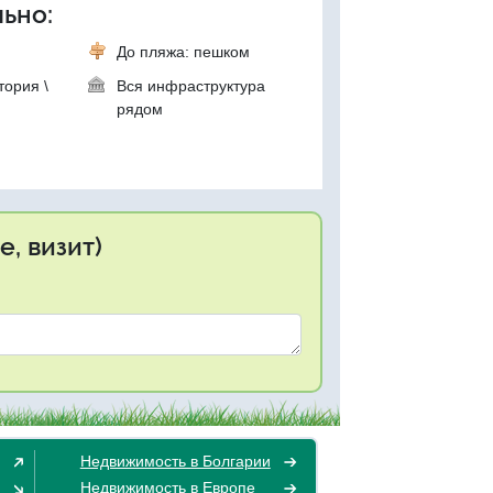
ьно:
До пляжа: пешком
тория \
Вся инфраструктура
рядом
, визит)
Недвижимость в Болгарии
Недвижимость в Европе