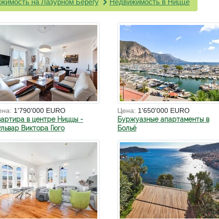
жимость на Лазурном Берегу
Недвижимость в Ницце
ена:
1'790'000 EURO
Цена:
1'650'000 EURO
вартира в центре Ниццы -
Буржуазные апартаменты в
ульвар Виктора Гюго
Больё