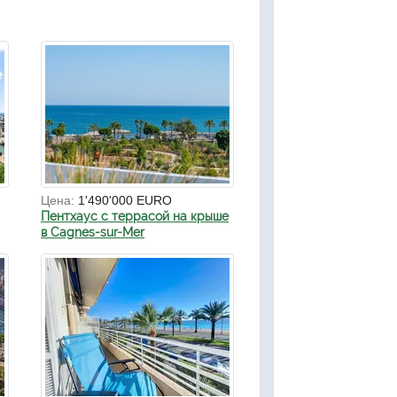
Цена:
1'490'000 EURO
Пентхаус с террасой на крыше
в Cagnes-sur-Mer