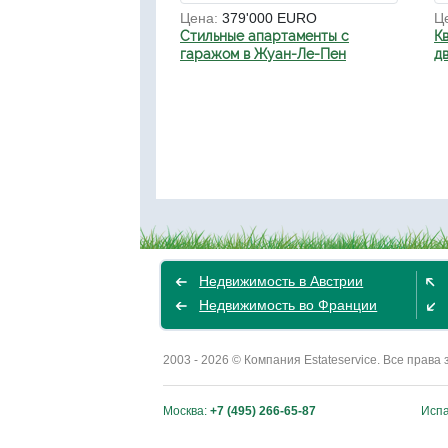
Цена:
379'000 EURO
Ц
Стильные апартаменты с
К
гаражом в Жуан-Ле-Пен
д
Недвижимость в Австрии
Недвижимость во Франции
2003 - 2026 © Компания Estateservice. Все пра
Москва:
+7 (495) 266-65-87
Исп