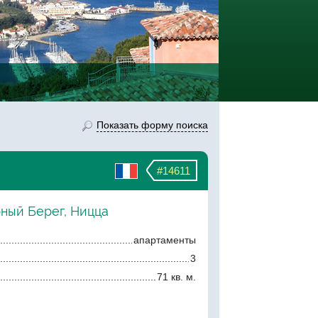
Показать форму поиска
#14611
рный Берег, Ницца
апартаменты
3
71 кв. м.