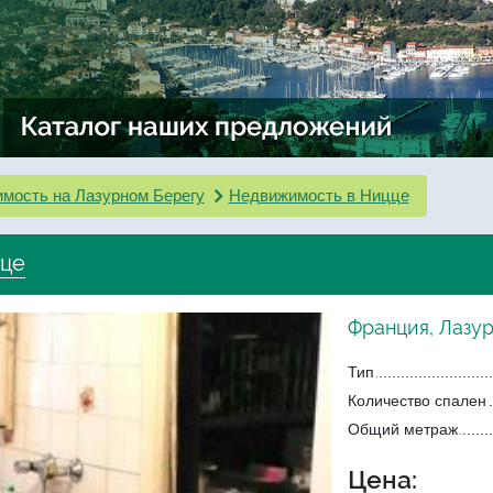
мость на Лазурном Берегу
Недвижимость в Ницце
цце
Франция, Лазу
Тип
Количество спален
Общий метраж
Цена: