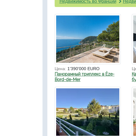
Недвижимость во Франции
Недви
Цена:
1'390'000 EURO
Ц
Панорамный триплекс в Èze-
К
Bord-de-Mer
б