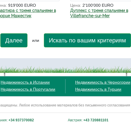
ена:
919'000 EURO
Цена:
2'100'000 EURO
вартира с тремя спальнями в
Дуплекс с тремя спальнями в
ворце Мажестик
Villefranche-sur-Mer
Далее
Искать по вашим критериям
или
Недвижимость в Испании
Недвижимость в Черногории
Недвижимость в Португалии
Недвижимость в Турции
ва защищены. Любое использование материалов без письменного согласования
ания:
+34 937370082
Австрия:
+43 720881101