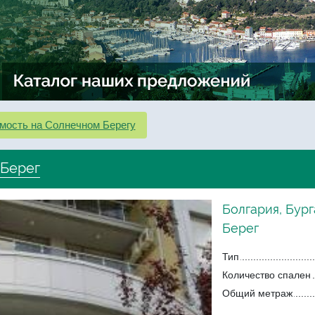
мость на Солнечном Берегу
 Берег
Болгария, Бург
Берег
Тип
Количество спален
Общий метраж