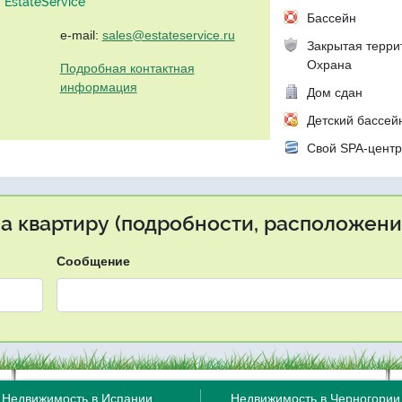
EstateService"
Бассейн
e-mail:
sales@estateservice.ru
Закрытая терри
Охрана
Подробная контактная
информация
Дом сдан
Детский бассей
Свой SPA-цент
на квартиру (подробности, расположение
Сообщение
Недвижимость в Испании
Недвижимость в Черногории