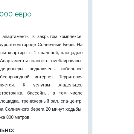
'000 евро
 апартаменты в закрытом комплексе,
курортном городе Солнечный Берег. На
ны квартиры с 1 спальней, площадью
. Апартаменты полностью меблированы.
ндиционеры, подключены кабельное
еспроводной интернет. Территория
аняется. К услугам владельцев
втостоянка, бассейны, в том числе
площадка, тренажерный зал, спа-центр,
ра Солнечного берега 20 минут ходьбы.
жа 800 метров.
ьно: