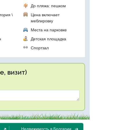
До пляжа: пешком
тория \
Цена включает
меблировку
Места на парковке
н
Детская площадка
р
Спортзал
, визит)
Недвижимость в Болгарии