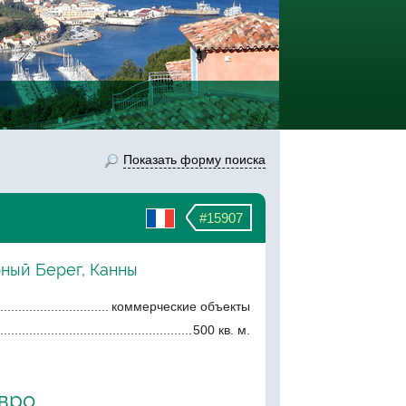
Показать форму поиска
#15907
рный Берег, Канны
коммерческие объекты
500 кв. м.
евро