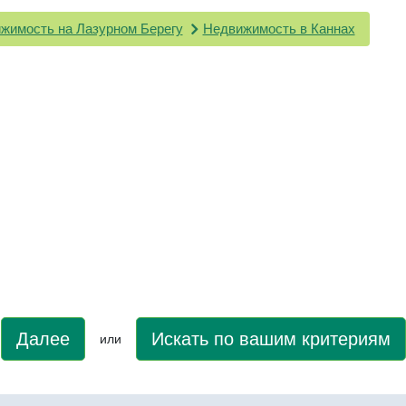
жимость на Лазурном Берегу
Недвижимость в Каннах
Далее
Искать по вашим критериям
или