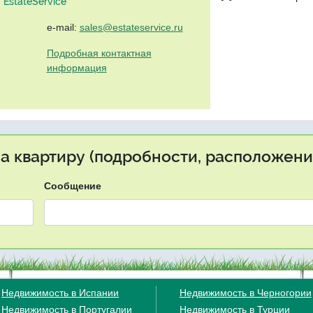
EstateService"
e-mail:
sales@estateservice.ru
Подробная контактная
информация
на квартиру (подробности, расположение
Сообщение
Недвижимость в Испании
Недвижимость в Черногории
Недвижимость в Португалии
Недвижимость в Турции