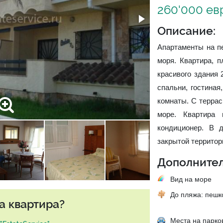
260'000 ев
Описание:
Апартаменты на пе
моря. Квартира, 
красивого здания 
спальни, гостиная
комнаты. С террас
море. Квартира 
кондиционер. В 
закрытой территор
Дополнител
Вид на море
До пляжа: пеш
а квартира?
Места на парко