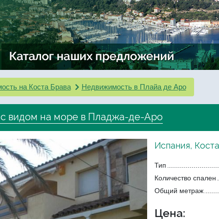
ость на Коста Брава
Недвижимость в Плайа де Аро
 с видом на море в Пладжа-де-Аро
Испания, Кост
Тип
Количество спален
Общий метраж
Цена: