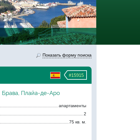
Показать форму поиска
#15915
а Брава, Плайа-де-Аро
апартаменты
2
75 кв. м.