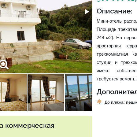
Описание:
Мини-отель распо
Площадь трехэтаж
249 м2). На перво
просторная тер
трехкомнатная к
студии и трехко
имеют собстве
требуется ремонт.
Дополнител
До пляжа: пеш
та коммерческая