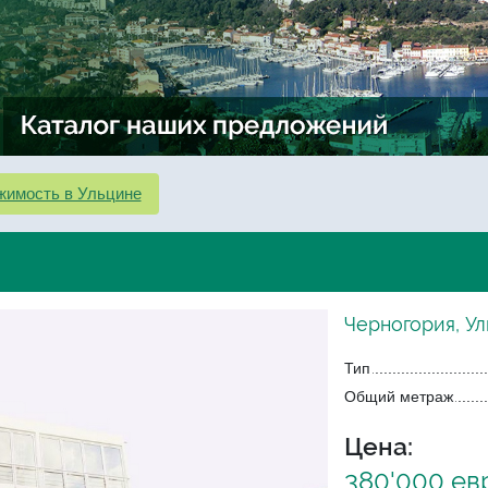
жимость в Ульцине
Черногория, Ул
Тип
Общий метраж
Цена:
380'000 ев