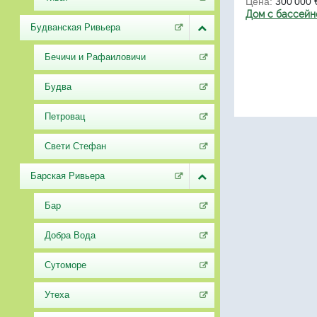
Цена:
300'000 
Дом с бассейн
Будванская Ривьера
Бечичи и Рафаиловичи
Будва
Петровац
Свети Стефан
Барская Ривьера
Бар
Добра Вода
Сутоморе
Утеха