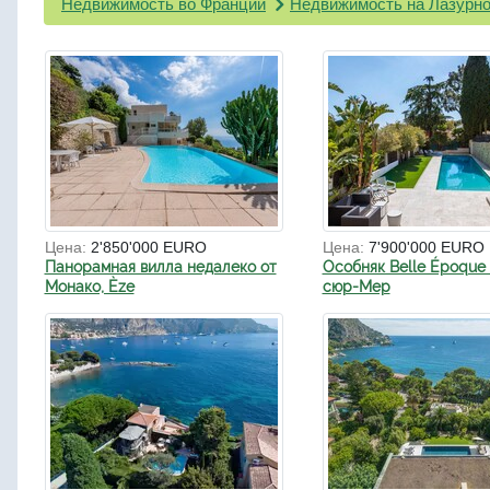
Недвижимость во Франции
Недвижимость на Лазурно
Цена:
2'850'000 EURO
Цена:
7'900'000 EURO
Панорамная вилла недалеко от
Особняк Belle Époque 
Монако, Èze
сюр-Мер