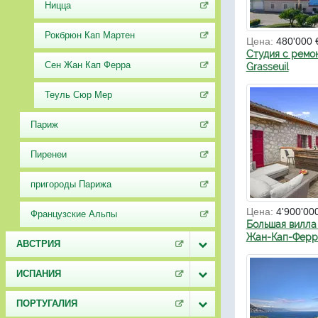
Ницца
Рокбрюн Кап Мартен
Цена:
480'000 
Студия с ремо
Сен Жан Кап Ферра
Grasseuil
Теуль Сюр Мер
Париж
Пиренеи
пригороды Парижа
Цена:
4'900'00
Французские Альпы
Большая вилла
Жан-Кап-Ферр
АВСТРИЯ
ИСПАНИЯ
ПОРТУГАЛИЯ