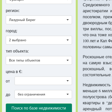
Средиземного
аристократии 
регион:
поселком, пре
Лазурный Берег
двоюродным бр
три виллы, пос
город:
что она тоже х
2 выбрано
100 лет и Кап 
половины самых
тип объекта:
Роскошные отел
Все типы объектов
на самую взыс
роскошный, 
цена в €:
состоятельные 
от
Недвижимость 
меньше 6 милли
без ограничения
до
полуострова (б
квартиры в “д
Поиск по базе недвижимости
арендный пот