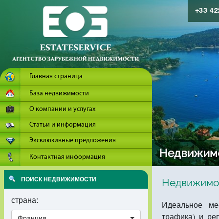
+33 4
Главная страница
База недвижимости
О компании и услугах
Статьи и информация
Эксклюзивные предложения
Контактная информация
ПОИСК НЕДВИЖИМОСТИ
Недвижимос
страна:
Идеальное ме
трафика) и ре
Франция