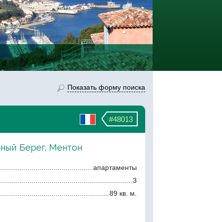
Показать форму поиска
#48013
рный Берег, Ментон
апартаменты
3
89 кв. м.