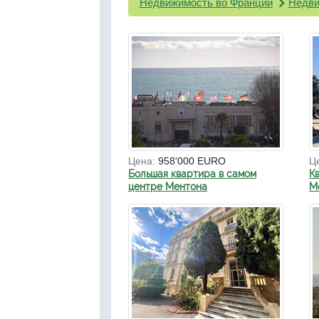
Недвижимость во Франции
Недви
Цена:
958'000 EURO
Ц
Большая квартира в самом
К
центре Ментона
М