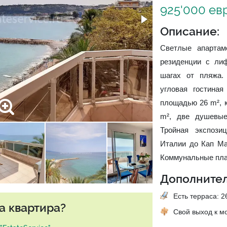
925'000 ев
Описание:
Светлые апартам
резиденции с ли
шагах от пляжа.
угловая гостина
площадью 26 m², ку
m², две душевые
Тройная экспози
Италии до Кап Ма
Коммунальные плат
Дополнител
Есть терраса: 26
а квартира?
Свой выход к м