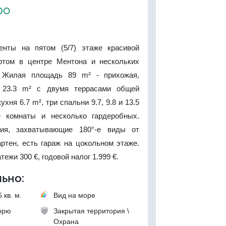
ро
енты на пятом (5/7) этаже красивой
фтом в центре Ментона и нескольких
 Жилая площадь 89 m² - прихожая,
я 23.3 m² с двумя террасами общей
хня 6.7 m², три спальни 9.7, 9.8 и 13.5
 комнаты и несколько гардеробных.
ция, захватывающие 180°-е виды от
ртен, есть гараж на цокольном этаже.
ежи 300 €, годовой налог 1.999 €.
ьно:
 кв. м.
Вид на море
орю
Закрытая территория \
Охрана