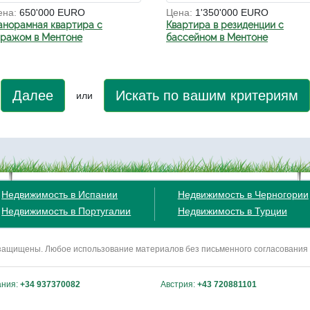
ена:
650'000 EURO
Цена:
1'350'000 EURO
анорамная квартира с
Квартира в резиденции с
аражом в Ментоне
бассейном в Ментоне
Далее
Искать по вашим критериям
или
Недвижимость в Испании
Недвижимость в Черногории
Недвижимость в Португалии
Недвижимость в Турции
ва защищены. Любое использование материалов без письменного согласования
ания:
+34 937370082
Австрия:
+43 720881101