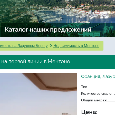
мость на Лазурном Берегу
Недвижимость в Ментоне
 на первой линии в Ментоне
Франция, Лазу
Тип
Количество спален
Общий метраж
Цена: