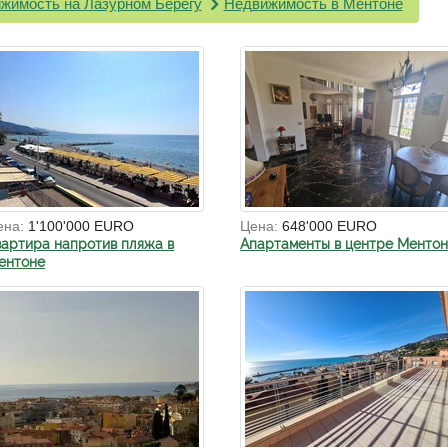
жимость на Лазурном Берегу
Недвижимость в Ментоне
ена:
1'100'000 EURO
Цена:
648'000 EURO
вартира напротив пляжа в
Апартаменты в центре Менто
ентоне