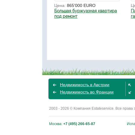
Цена:
865'000 EURO
Ц
Большая буржуазная квартира
П
под ремонт
г
Недвижимость в Австрии
Недвижимость во Франции
2003 - 2026 © Компания Estateservice. Все пра
Москва:
+7 (495) 266-65-87
Исп