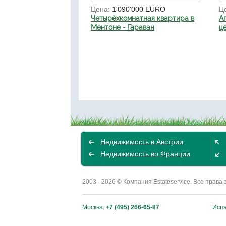
Цена:
1'090'000 EURO
Ц
Четырёхкомнатная квартира в
А
Ментоне - Гараван
ц
Недвижимость в Австрии
Недвижимость во Франции
2003 - 2026 © Компания Estateservice. Все пра
Москва:
+7 (495) 266-65-87
Исп