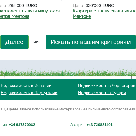
ена:
265'000 EURO
Цена:
330'000 EURO
партаменты в пяти минутах от
Квартира с тремя спальнями в
ентра Ментона
Ментоне
Далее
Искать по вашим критериям
или
Недвижимость в Испании
Недвижимость в Черногории
Недвижимость в Португалии
Недвижимость в Турции
ва защищены. Любое использование материалов без письменного согласования
ания:
+34 937370082
Австрия:
+43 720881101