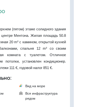
ро
рхнем (пятом) этаже солидного здания
 центре Ментона. Жилая площадь 50.8
тиная 20 m² с камином, открытой кухней
алконами, спальня 12 m² со своим
вая комната с туалетом. Отличное
ие потолки, установлен кондиционер.
ежи 111 €, годовой налог 851 €.
ьно:
Вид на море
ком
Вся инфраструктура
рядом