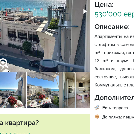
Цена:
530'000 ев
Описание:
Апартаменты на ве
с лифтом в самом
m² - прихожая, гос
13 m² и двумя б
балконом, душе
состояние, высок
Коммунальные плат
Дополнител
Есть терраса
До пляжа: пеш
а квартира?