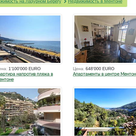
жимость на Лазурном Берегу
Недвижимость в Ментоне
ена:
1'100'000 EURO
Цена:
648'000 EURO
вартира напротив пляжа в
Апартаменты в центре Менто
ентоне