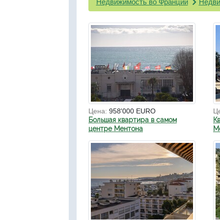
Недвижимость во Франции
Недви
Цена:
958'000 EURO
Ц
Большая квартира в самом
К
центре Ментона
М