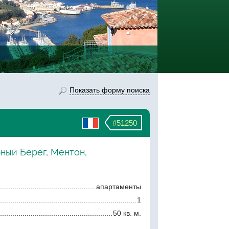
Показать форму поиска
#51250
рный Берег, Ментон,
апартаменты
1
50 кв. м.