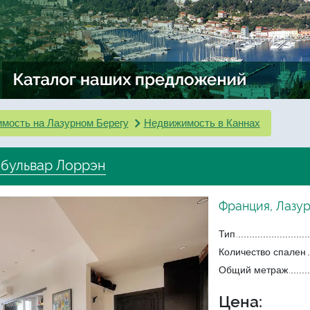
мость на Лазурном Берегу
Недвижимость в Каннах
 бульвар Лоррэн
Франция, Лазу
Тип
Количество спален
Общий метраж
Цена: