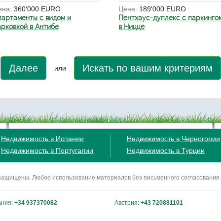
ена:
360'000 EURO
Цена:
189'000 EURO
партаменты с видом и
Пентхаус-дуплекс с паркинго
арковкой в Антибе
в Ницце
Далее
Искать по вашим критериям
или
Недвижимость в Испании
Недвижимость в Черногории
Недвижимость в Португалии
Недвижимость в Турции
ва защищены. Любое использование материалов без письменного согласования
ания:
+34 937370082
Австрия:
+43 720881101