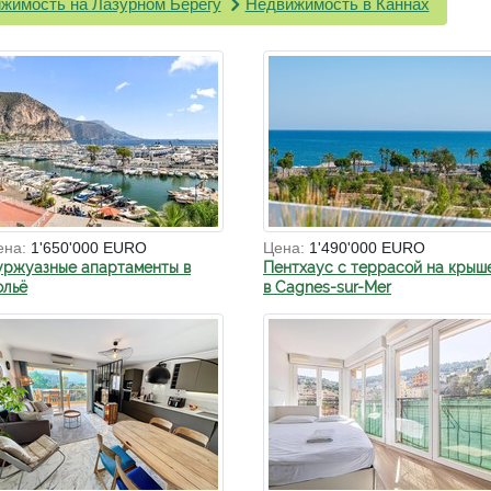
жимость на Лазурном Берегу
Недвижимость в Каннах
ена:
1'650'000 EURO
Цена:
1'490'000 EURO
уржуазные апартаменты в
Пентхаус с террасой на крыш
ольё
в Cagnes-sur-Mer