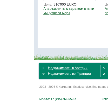
Цена:
310'000 EURO
Ц
Апартаменты с гаражом в пяти
А
минутах от моря
п
Недвижимость в Австрии
Недвижимость во Франции
2003 - 2026 © Компания Estateservice. Все пра
Москва:
+7 (495) 266-65-87
Исп