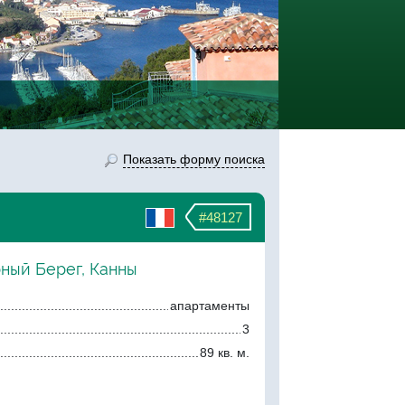
Показать форму поиска
#48127
рный Берег, Канны
апартаменты
3
89 кв. м.