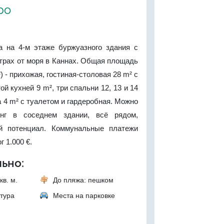
ро
а на 4-м этаже буржуазного здания с
трах от моря в Каннах. Общая площадь
) - прихожая, гостиная-столовая 28 m² с
й кухней 9 m², три спальни 12, 13 и 14
а 4 m² с туалетом и гардеробная. Можно
инг в соседнем здании, всё рядом,
й потенциал. Коммунальные платежи
г 1.000 €.
ьно:
кв. м.
До пляжа: пешком
тура
Места на парковке