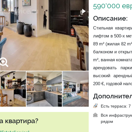
590'000 ев
Описание:
Стильная квартир
лифтом в 500-х ме
89 m² (жилая 82 m²
балконом и открыто
m², ванная комнат
арендовать парк
высокий арендны
200 €, годовой нало
Дополнител
Есть терраса: 7 
Вся инфраструк
а квартира?
рядом