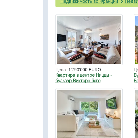
Недвижимость во Франции
Недви
Цена:
1'790'000 EURO
Ц
Квартира в центре Ниццы -
Б
бульвар Виктора Гюго
Б