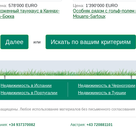
ена:
578'000 EURO
Цена:
1'390'000 EURO
хоженный таунхаус в Каннах-
Особняк рядом с гольф-полем 
а-Бокка
Mouans-Sartoux
Далее
Искать по вашим критериям
или
Недвижимость в Испании
Недвижимость в Черногории
Недвижимость в Португалии
Недвижимость в Турции
ва защищены. Любое использование материалов без письменного согласования
ания:
+34 937370082
Австрия:
+43 720881101