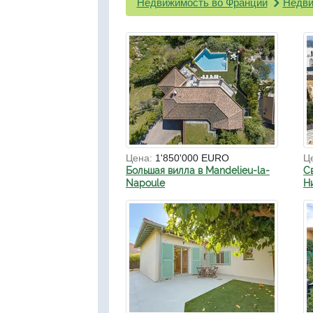
Недвижимость во Франции
Недви
Цена:
1'850'000 EURO
Ц
Большая вилла в Mandelieu-la-
С
Napoule
Н