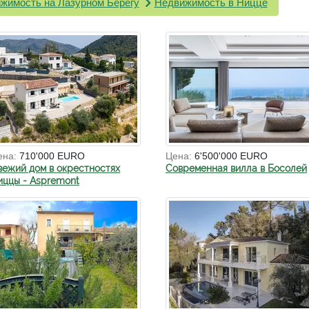
жимость на Лазурном Берегу
Недвижимость в Ницце
ена:
710'000 EURO
Цена:
6'500'000 EURO
вежий дом в окрестностях
Современная вилла в Босолей
иццы - Aspremont