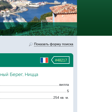
Показать форму поиска
#48217
рный Берег, Ницца
вилла
5
254 кв. м.