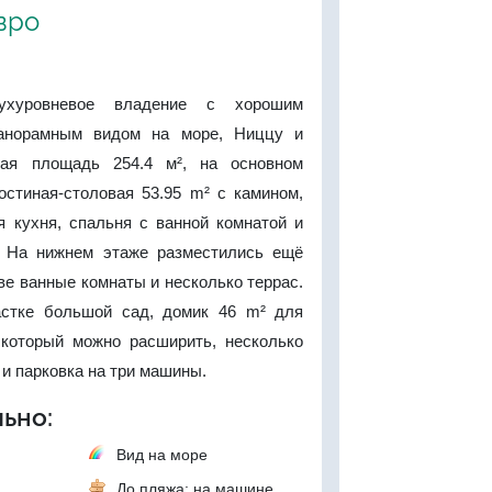
евро
ухуровневое владение с хорошим
анорамным видом на море, Ниццу и
лая площадь 254.4 м², на основном
остиная-столовая 53.95 m² с камином,
я кухня, спальня с ванной комнатой и
. На нижнем этаже разместились ещё
ве ванные комнаты и несколько террас.
астке большой сад, домик 46 m² для
, который можно расширить, несколько
 и парковка на три машины.
ьно:
Вид на море
До пляжа: на машине