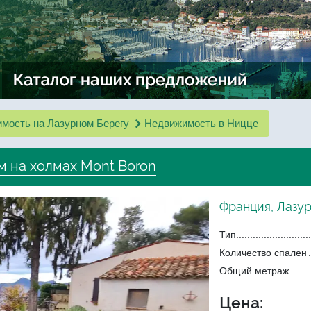
мость на Лазурном Берегу
Недвижимость в Ницце
м на холмах Mont Boron
Франция, Лазу
Тип
Количество спален
Общий метраж
Цена: