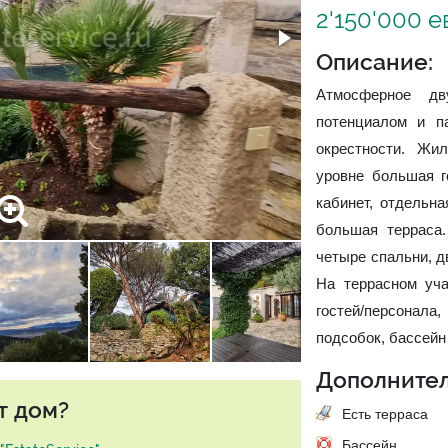
2'150'000 
Описание:
Атмосферное дв
потенциалом и п
окрестности. Жи
уровне большая г
кабинет, отдельна
большая терраса
четыре спальни, д
На террасном уч
гостей/персонала
подсобок, бассейн
Дополнител
т дом?
Есть терраса
Бассейн