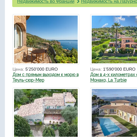
Недвижимость во Франции
Недвижимость на Лазурно
Цена:
5'250'000 EURO
Цена:
1'590'000 EURO
Дом с прямым выходом к морю в
Дом в 4-х километрах 
Теуль-сюр-Мер
Монако, La Turbie