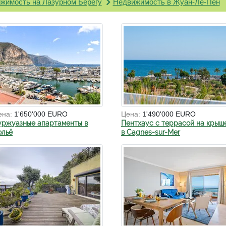
жимость на Лазурном Берегу
Недвижимость в Жуан-Ле-Пен
ена:
1'650'000 EURO
Цена:
1'490'000 EURO
уржуазные апартаменты в
Пентхаус с террасой на крыш
ольё
в Cagnes-sur-Mer