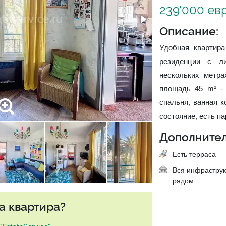
239'000 ев
Описание:
Удобная квартира
резиденции с л
нескольких метра
площадь 45 m² - 
спальня, ванная к
состояние, есть п
Дополнител
Есть терраса
Вся инфраструк
рядом
а квартира?