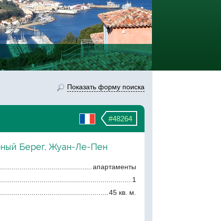
Показать форму поиска
#48264
рный Берег, Жуан-Ле-Пен
апартаменты
1
45 кв. м.