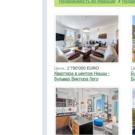
Недвижимость во Франции
Недви
Цена:
1'790'000 EURO
Ц
Квартира в центре Ниццы -
Б
бульвар Виктора Гюго
Б