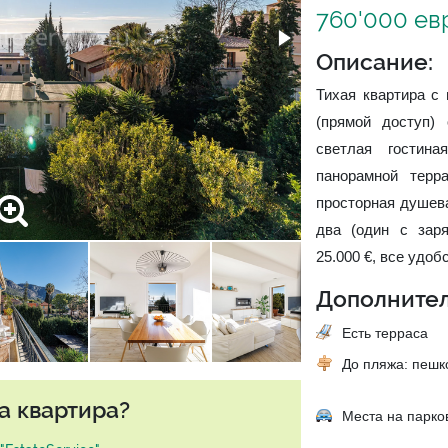
760'000 ев
Описание:
Тихая квартира с
(прямой доступ)
светлая гостин
панорамной терр
просторная душева
два (один с заря
25.000 €, все удоб
Дополнител
Есть терраса
До пляжа: пеш
а квартира?
Места на парко