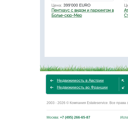
Цена:
399'000 EURO
Ц
Пентхаус с видом и паркингом в
А
Болье-сюр-Мер
С
Недвижимость в Австрии
Недвижимость во Франции
2003 - 2026 © Компания Estateservice. Все пра
Москва:
+7 (495) 266-65-87
Исп