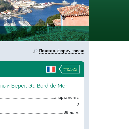
Показать форму поиска
#49522
ный Берег, Эз, Bord de Mer
апартаменты
3
88 кв. м.