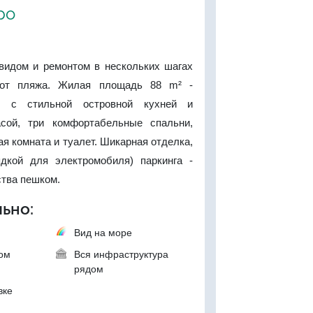
ро
 видом и ремонтом в нескольких шагах
 от пляжа. Жилая площадь 88 m² -
ая с стильной островной кухней и
асой, три комфортабельные спальни,
я комната и туалет. Шикарная отделка,
дкой для электромобиля) паркинга -
ства пешком.
ьно:
Вид на море
ком
Вся инфраструктура
рядом
вке