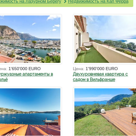
жимость на Лазурном Берегу
Недвижимость на Кап Ферра
ена:
1'650'000 EURO
Цена:
1'990'000 EURO
уржуазные апартаменты в
Двухуровневая квартира с
ольё
садом в Вильфранше