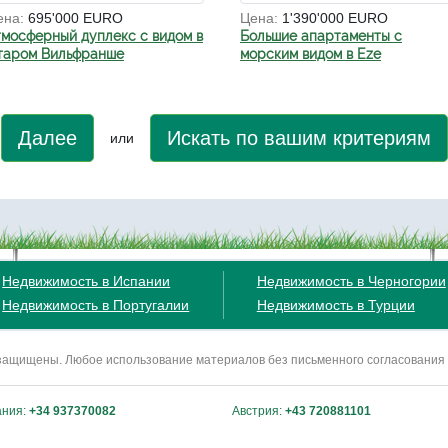
ена:
695'000 EURO
Цена:
1'390'000 EURO
тмосферный дуплекс с видом в
Большие апартаменты с
таром Вильфранше
морским видом в Eze
Далее
Искать по вашим критериям
или
Недвижимость в Испании
Недвижимость в Черногории
Недвижимость в Португалии
Недвижимость в Турции
ва защищены. Любое использование материалов без письменного согласования
ания:
+34 937370082
Австрия:
+43 720881101