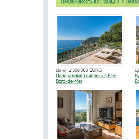
Недвижимость во Франции
Недви
Цена:
1'390'000 EURO
Ц
Панорамный триплекс в Èze-
Б
Bord-de-Mer
Б