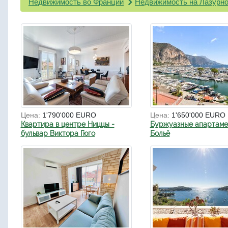
Недвижимость во Франции
Недвижимость на Лазурно
Цена:
1'790'000 EURO
Цена:
1'650'000 EURO
Квартира в центре Ниццы -
Буржуазные апартаме
бульвар Виктора Гюго
Больё