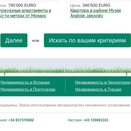
ена:
795'000 EURO
Цена:
346'500 EURO
уржуазные апартаменты в
Квартира в районе Музея
50-ти метрах от Монако
Anatole Jakovsky
Далее
Искать по вашим критериям
или
Недвижимость в Испании
Недвижимость в Черногории
Недвижимость в Португалии
Недвижимость в Турции
ва защищены. Любое использование материалов без письменного согласования
ания:
+34 937370082
Австрия:
+43 720881101