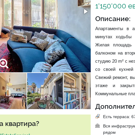
1'150'000 е
Описание:
Апартаменты в а
минутах ходьбы 
Жилая площадь 
балконом на втор
студию 20 m² с не
со своей кухней
Свежий ремонт, вы
этаже и закрыт
Коммунальные плат
Дополнител
Есть терраса: 67
а квартира?
Вся инфраструк
рядом