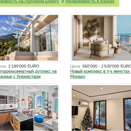
жимость на Лазурном Берегу
Недвижимость в Каннах
ена:
1'180'000 EURO
Цена:
660'000 - 1'630'000 EUR
етырехкомнатный дуплекс на
Новый комплекс в 3-х минутах 
ранице с Княжеством
Монако