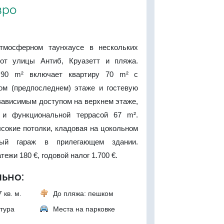
вро
тмосферном таунхаусе в нескольких
от улицы Антиб, Круазетт и пляжа.
90 m² включает квартиру 70 m² с
ом (предпоследнем) этаже и гостевую
зависимым доступом на верхнем этаже,
 и функциональной террасой 67 m².
сокие потолки, кладовая на цокольном
ый гараж в прилегающем здании.
ежи 180 €, годовой налог 1.700 €.
ьно:
 кв. м.
До пляжа: пешком
тура
Места на парковке