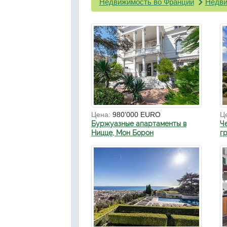
Недвижимость во Франции
Недви
Цена:
980'000 EURO
Ц
Буржуазные апартаменты в
Ч
Ницце, Мон Борон
г