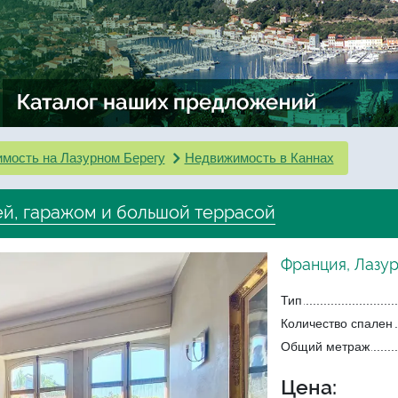
мость на Лазурном Берегу
Недвижимость в Каннах
ей, гаражом и большой террасой
Франция, Лазу
Тип
Количество спален
Общий метраж
Цена: