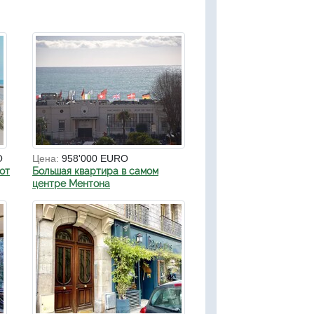
O
Цена:
958'000 EURO
от
Большая квартира в самом
центре Ментона