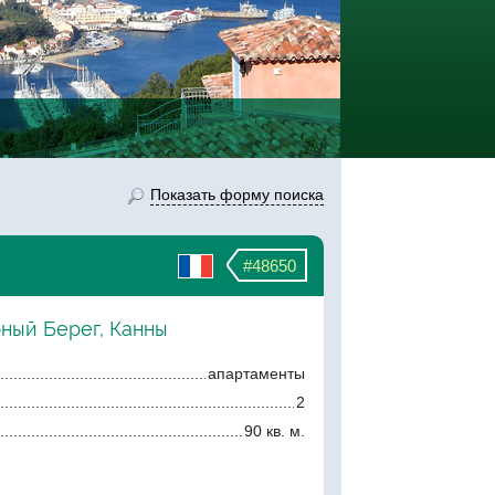
Показать форму поиска
#48650
рный Берег, Канны
апартаменты
2
90 кв. м.