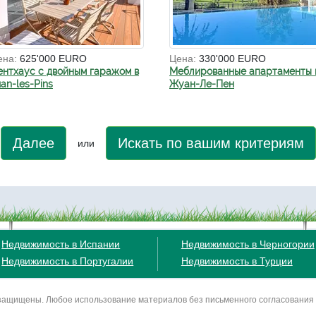
ена:
625'000 EURO
Цена:
330'000 EURO
ентхаус с двойным гаражом в
Меблированные апартаменты 
an-les-Pins
Жуан-Ле-Пен
Далее
Искать по вашим критериям
или
Недвижимость в Испании
Недвижимость в Черногории
Недвижимость в Португалии
Недвижимость в Турции
ва защищены. Любое использование материалов без письменного согласования