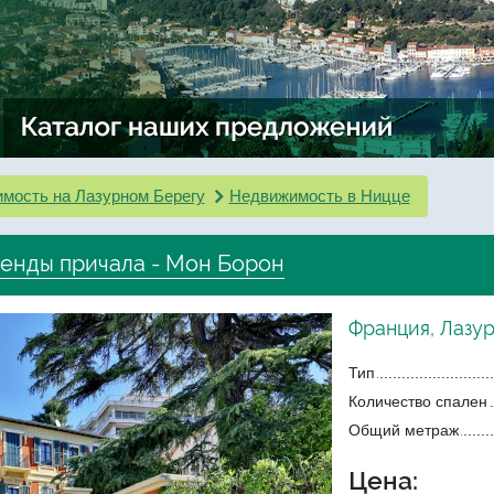
мость на Лазурном Берегу
Недвижимость в Ницце
ренды причала - Мон Борон
Франция, Лазур
Тип
Количество спален
Общий метраж
Цена: