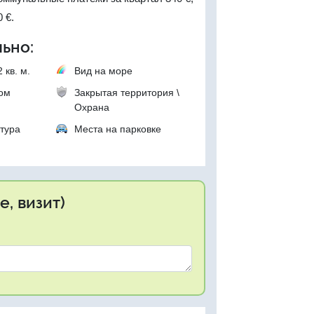
 €.
ьно:
 кв. м.
Вид на море
ком
Закрытая территория \
Охрана
тура
Места на парковке
, визит)