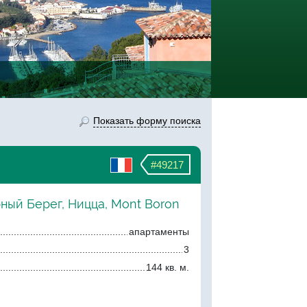
Показать форму поиска
#49217
ный Берег, Ницца, Mont Boron
апартаменты
3
144 кв. м.