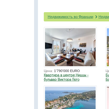
Недвижимость во Франции
Недви
Цена:
1'790'000 EURO
Ц
Квартира в центре Ниццы -
Б
бульвар Виктора Гюго
Б