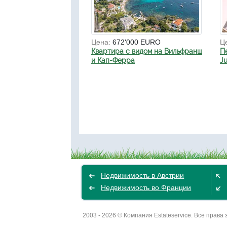
Цена:
672'000 EURO
Ц
Квартира с видом на Вильфранш
П
и Кап-Ферра
Ju
Недвижимость в Австрии
Недвижимость во Франции
2003 - 2026 © Компания Estateservice. Все пра