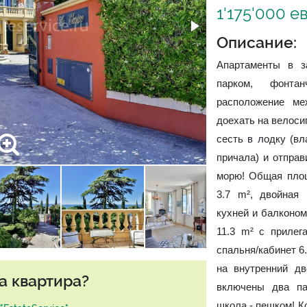
1'175'000 е
Описание:
Апартаменты в з
парком, фонта
расположение м
доехать на велосип
сесть в лодку (вл
причала) и отпра
морю! Общая площ
3.7 m², двойная 
кухней и балконом 
11.3 m² с прилег
спальня/кабинет 6.
на внутренний дв
а квартира?
включены два па
школа - пешком! К