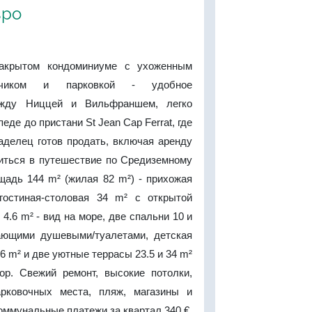
вро
акрытом кондоминиуме с ухоженным
нчиком и парковкой - удобное
ежду Ниццей и Вильфраншем, легко
еде до пристани St Jean Cap Ferrat, где
аделец готов продать, включая аренду
виться в путешествие по Средиземному
адь 144 m² (жилая 82 m²) - прихожая
гостиная-столовая 34 m² с открытой
4.6 m² - вид на море, две спальни 10 и
ающими душевыми/туалетами, детская
6 m² и две уютные террасы 23.5 и 34 m²
ор. Свежий ремонт, высокие потолки,
рковочных места, пляж, магазины и
оммунальные платежи за квартал 340 €,