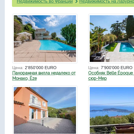
Недвижимость во Франции
Недвижимость на Лазурно
Цена:
2'850'000 EURO
Цена:
7'900'000 EURO
Панорамная вилла недалеко от
Особняк Belle Époque 
Монако, Èze
сюр-Мер