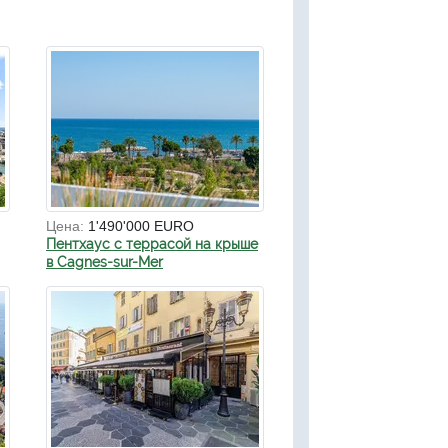
Цена:
1'490'000 EURO
Пентхаус с террасой на крыше
в Cagnes-sur-Mer