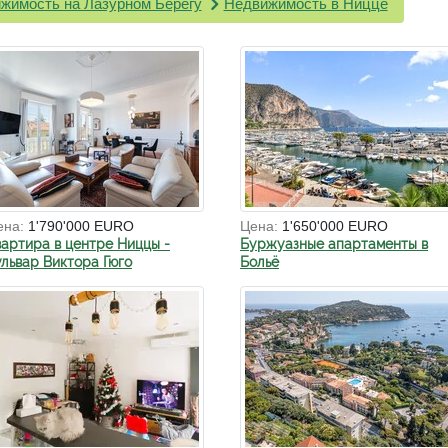
жимость на Лазурном Берегу
Недвижимость в Ницце
ена:
1'790'000 EURO
Цена:
1'650'000 EURO
вартира в центре Ниццы -
Буржуазные апартаменты в
ульвар Виктора Гюго
Больё