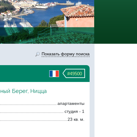
Показать форму поиска
#49500
рный Берег, Ницца
апартаменты
студия - 1
23 кв. м.