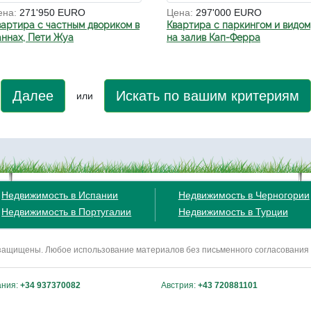
ена:
271'950 EURO
Цена:
297'000 EURO
вартира с частным двориком в
Квартира с паркингом и видом
аннах, Пети Жуа
на залив Кап-Ферра
Далее
Искать по вашим критериям
или
Недвижимость в Испании
Недвижимость в Черногории
Недвижимость в Португалии
Недвижимость в Турции
ва защищены. Любое использование материалов без письменного согласования
ания:
+34 937370082
Австрия:
+43 720881101