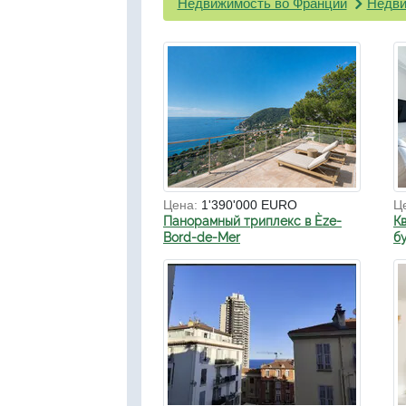
Недвижимость во Франции
Недви
Цена:
1'390'000 EURO
Ц
Панорамный триплекс в Èze-
К
Bord-de-Mer
б