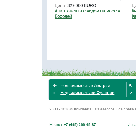
Цена:
329'000 EURO
Ц
Апартаменты с видом на море в
К
Босолей
К
Недвижимость в Австрии
Недвижимость во Франции
2003 - 2026 © Компания Estateservice. Все пра
Москва:
+7 (495) 266-65-87
Исп