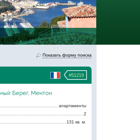
Показать форму поиска
#51219
рный Берег, Ментон
апартаменты
2
131 кв. м.