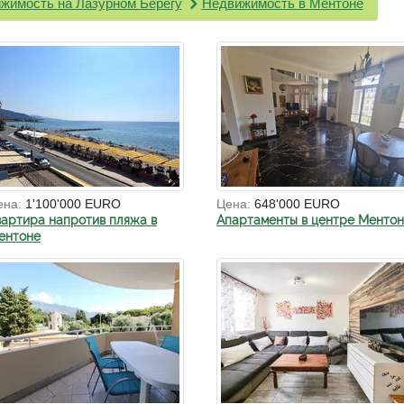
жимость на Лазурном Берегу
Недвижимость в Ментоне
ена:
1'100'000 EURO
Цена:
648'000 EURO
вартира напротив пляжа в
Апартаменты в центре Менто
ентоне