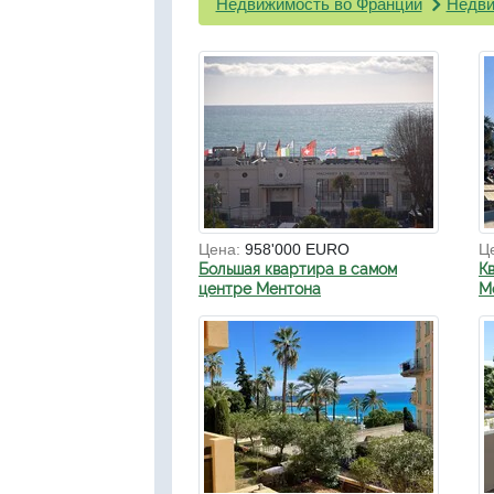
Недвижимость во Франции
Недви
Цена:
958'000 EURO
Ц
Большая квартира в самом
К
центре Ментона
М