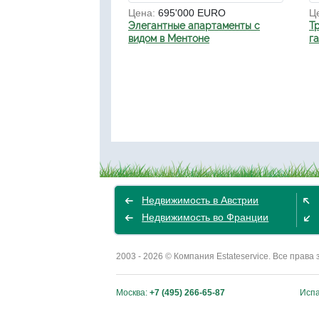
Цена:
695'000 EURO
Ц
Элегантные апартаменты с
Т
видом в Ментоне
г
Недвижимость в Австрии
Недвижимость во Франции
2003 - 2026 © Компания Estateservice. Все пра
Москва:
+7 (495) 266-65-87
Исп