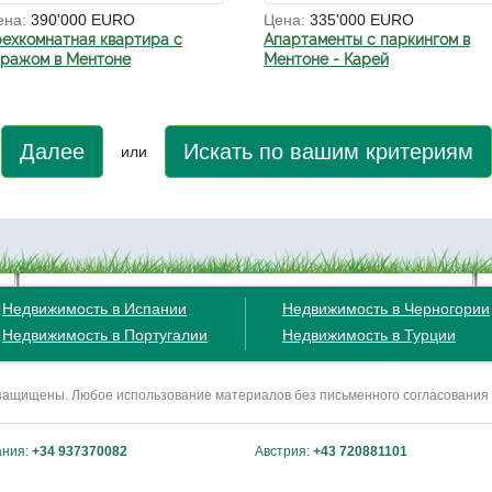
ена:
390'000 EURO
Цена:
335'000 EURO
рехкомнатная квартира с
Апартаменты с паркингом в
аражом в Ментоне
Ментоне - Карей
Далее
Искать по вашим критериям
или
Недвижимость в Испании
Недвижимость в Черногории
Недвижимость в Португалии
Недвижимость в Турции
ва защищены. Любое использование материалов без письменного согласования
ания:
+34 937370082
Австрия:
+43 720881101