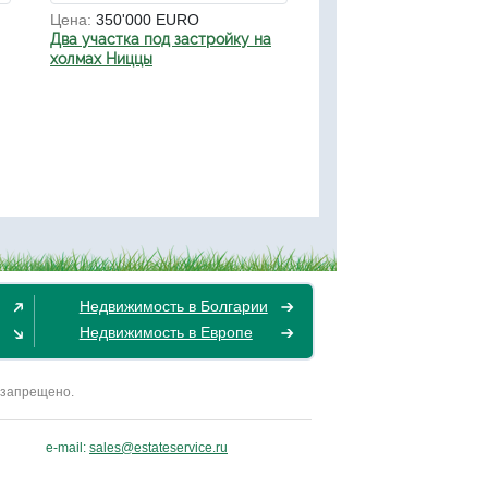
Цена:
350'000 EURO
Два участка под застройку на
холмах Ниццы
Недвижимость в Болгарии
Недвижимость в Европе
 запрещено.
e-mail:
sales@estateservice.ru