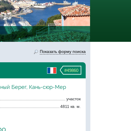
Показать форму поиска
#49860
рный Берег, Кань-сюр-Мер
участок
4811 кв. м.
ро