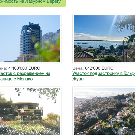
жимость на Лазурном Берегу
ена:
4'400'000 EURO
Цена:
642'000 EURO
часток с разрешением на
Участок под застройку в Гольф
ранице с Монако
Жуан