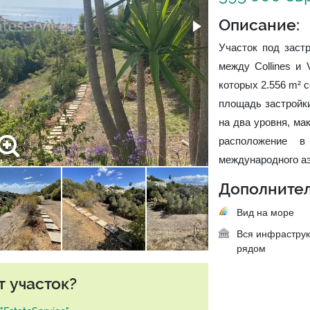
Описание:
Участок под заст
между Collines и 
которых 2.556 m² 
площадь застройки
на два уровня, ма
расположение 
международного а
Дополнител
Вид на море
Вся инфраструк
рядом
т участок?