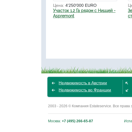
Цена:
4'250'000 EURO
Ц
Участок 1.2 Га рядом с Ниццей -
З
Aspremont
с
Недвижимость в Австрии
Недвижимость во Франции
2003 - 2026 © Компания Estateservice. Все пра
Москва:
+7 (495) 266-65-87
Исп