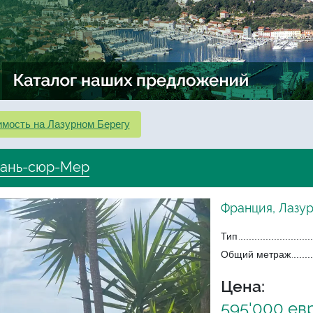
мость на Лазурном Берегу
Кань-сюр-Мер
Франция, Лазу
Тип
Общий метраж
Цена:
595'000 ев