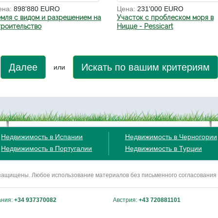
ена:
898'880 EURO
Цена:
231'000 EURO
емля с видом и разрешением на
Участок с проблеском моря в
троительство
Ницце - Pessicart
Далее
Искать по вашим критериям
или
Недвижимость в Испании
Недвижимость в Черногории
Недвижимость в Португалии
Недвижимость в Турции
ва защищены. Любое использование материалов без письменного согласования
ания:
+34 937370082
Австрия:
+43 720881101