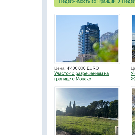
Недвижимость во Франции
Недви
Цена:
4'400'000 EURO
Ц
Участок с разрешением на
У
границе с Монако
Ж