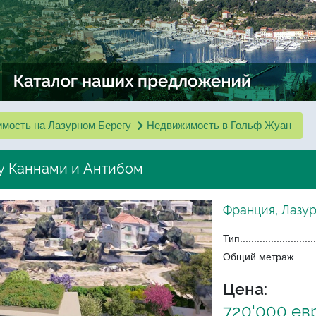
мость на Лазурном Берегу
Недвижимость в Гольф Жуан
у Каннами и Антибом
Франция, Лазу
Тип
Общий метраж
Цена:
720'000 ев