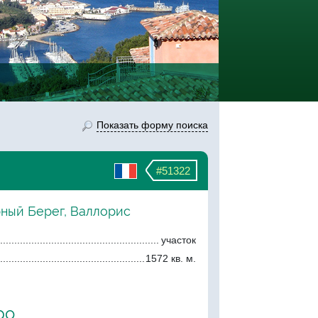
Показать форму поиска
#51322
рный Берег, Валлорис
участок
1572 кв. м.
ро