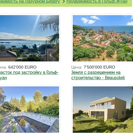
жимость на Лазурном Берегу
Недвижимость в Гольф Жуан
ена:
642'000 EURO
Цена:
7'500'000 EURO
часток под застройку в Гольф-
Земля с разрешением на
уан
строительство - Beausoleil