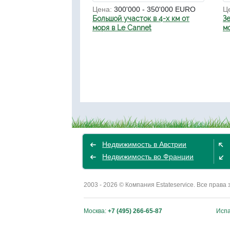
Цена:
300'000 - 350'000 EURO
Ц
Большой участок в 4-х км от
Зе
моря в Le Cannet
м
Недвижимость в Австрии
Недвижимость во Франции
2003 - 2026 © Компания Estateservice. Все пра
Москва:
+7 (495) 266-65-87
Исп