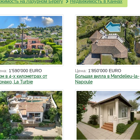
жимость на Лазурном Берегу
Недвижимость в Каннах
ена:
1'590'000 EURO
Цена:
1'850'000 EURO
ом в 4-х километрах от
Большая вилла в Mandelieu-la-
нако, La Turbie
Napoule