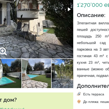
1'270'000 
Описание:
Элегантная вилл
пешей доступнос
площадь 250 m²
небольшой сад 
парковка на 3 ав
гостиная 43 m² с
кухня 23 m², чет
ванные (можно об
прачечная, подвал 
Дополнител
Есть терраса
т дом?
До пляжа: пеш