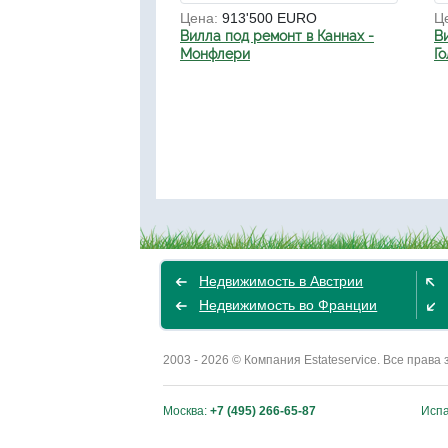
Цена:
913'500 EURO
Ц
Вилла под ремонт в Каннах -
В
Монфлери
Г
Недвижимость в Австрии
Недвижимость во Франции
2003 - 2026 © Компания Estateservice. Все пра
Москва:
+7 (495) 266-65-87
Исп