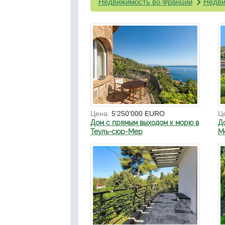
Недвижимость во Франции
Недви
Цена:
5'250'000 EURO
Ц
Дом с прямым выходом к морю в
Д
Теуль-сюр-Мер
Мо