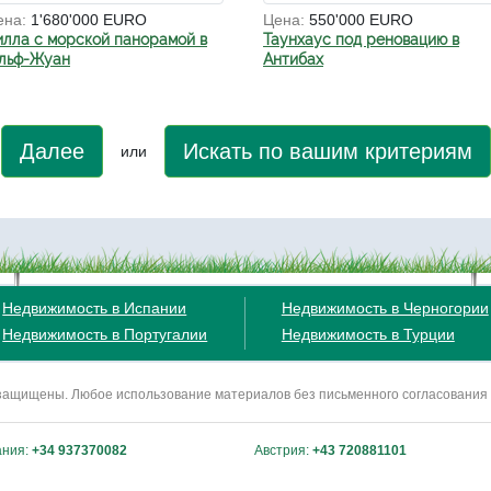
ена:
1'680'000 EURO
Цена:
550'000 EURO
илла с морской панорамой в
Таунхаус под реновацию в
ольф-Жуан
Антибах
Далее
Искать по вашим критериям
или
Недвижимость в Испании
Недвижимость в Черногории
Недвижимость в Португалии
Недвижимость в Турции
ва защищены. Любое использование материалов без письменного согласования
ания:
+34 937370082
Австрия:
+43 720881101