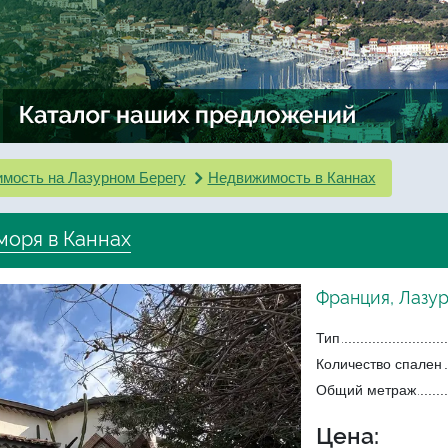
мость на Лазурном Берегу
Недвижимость в Каннах
 моря в Каннах
Франция, Лазур
Тип
Количество спален
Общий метраж
Цена: