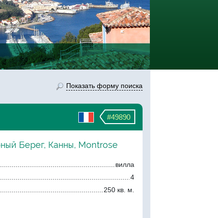
Показать форму поиска
#49890
ный Берег, Канны, Montrose
вилла
4
250 кв. м.