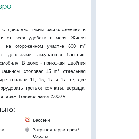
евро
а с довольно тихим расположением в
ти от всех удобств и моря. Жилая
, на огороженном участке 600 m²
с деревьями, аккуратный бассейн,
томобиля. В доме - прихожая, двойная
 камином, столовая 15 m², отдельная
ыре спальни 11, 15, 17 и 17 m², две
орудовать третью) комнаты, веранда,
и гараж. Годовой налог 2.000 €.
ьно:
Бассейн
ком
Закрытая территория \
Охрана