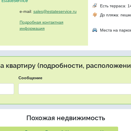
EstateService"
Есть терраса: 14
e-mail:
sales@estateservice.ru
До пляжа: пеш
Подробная контактная
информация
Места на парко
на квартиру (подробности, расположение
Сообщение
Похожая недвижимость