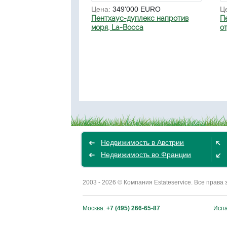
Цена:
349'000 EURO
Ц
Пентхаус-дуплекс напротив
П
моря, La-Bocca
о
Недвижимость в Австрии
Недвижимость во Франции
2003 - 2026 © Компания Estateservice. Все пра
Москва:
+7 (495) 266-65-87
Исп