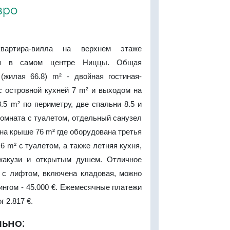
вро
квартира-вилла на верхнем этаже
ия в самом центре Ниццы. Общая
жилая 66.8) m² - двойная гостиная-
с островной кухней 7 m² и выходом на
.5 m² по периметру, две спальни 8.5 и
комната с туалетом, отдельный санузел
 на крыше 76 m² где оборудована третья
6 m² с туалетом, а также летняя кухня,
жакузи и открытым душем. Отличное
е с лифтом, включена кладовая, можно
ингом - 45.000 €. Ежемесячные платежи
г 2.817 €.
ьно: