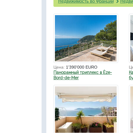
Недвижимость во Франции
Недви
Цена:
1'390'000 EURO
Ц
Панорамный триплекс в Èze-
К
Bord-de-Mer
б