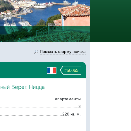
Показать форму поиска
#50069
рный Берег, Ницца
апартаменты
3
220 кв. м.