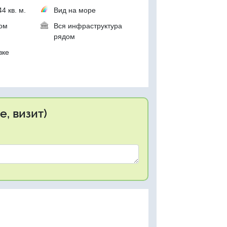
4 кв. м.
Вид на море
ком
Вся инфраструктура
рядом
вке
, визит)