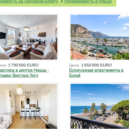
жимость на Лазурном Берегу
Недвижимость в Ницце
ена:
1'790'000 EURO
Цена:
1'650'000 EURO
вартира в центре Ниццы -
Буржуазные апартаменты в
ульвар Виктора Гюго
Больё