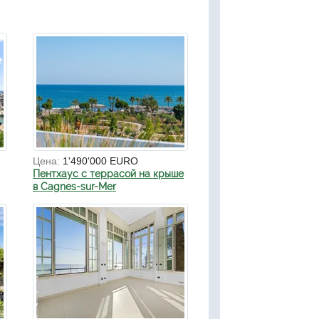
Цена:
1'490'000 EURO
Пентхаус с террасой на крыше
в Cagnes-sur-Mer