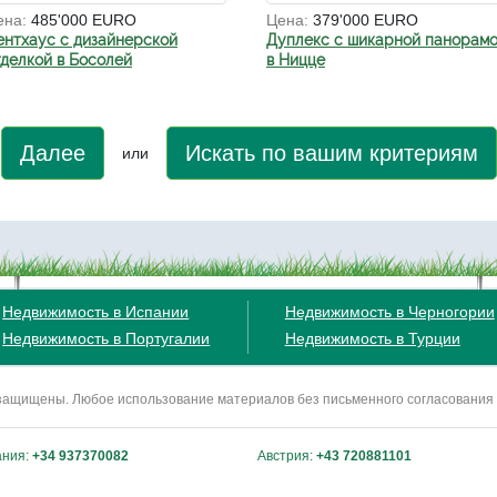
ена:
485'000 EURO
Цена:
379'000 EURO
ентхаус с дизайнерской
Дуплекс с шикарной панорам
тделкой в Босолей
в Ницце
Далее
Искать по вашим критериям
или
Недвижимость в Испании
Недвижимость в Черногории
Недвижимость в Португалии
Недвижимость в Турции
ва защищены. Любое использование материалов без письменного согласования
ания:
+34 937370082
Австрия:
+43 720881101