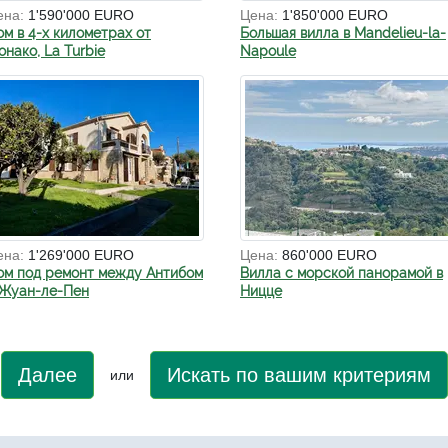
ена:
1'590'000 EURO
Цена:
1'850'000 EURO
ом в 4-х километрах от
Большая вилла в Mandelieu-la-
нако, La Turbie
Napoule
ена:
1'269'000 EURO
Цена:
860'000 EURO
ом под ремонт между Антибом
Вилла с морской панорамой в
 Жуан-ле-Пен
Ницце
Далее
Искать по вашим критериям
или