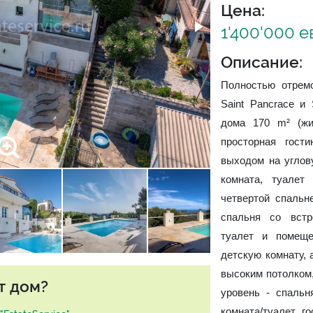
Цена:
1'400'000 
Описание:
Полностью отрем
Saint Pancrace и 
дома 170 m² (жи
просторная гост
выходом на углов
комната, туалет
четвертой спальн
спальня со встр
туалет и помеще
детскую комнату, 
высоким потолком,
т дом?
уровень - спаль
комната/туалет, г