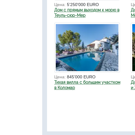
Цена:
5'250'000 EURO
Ц
Дом с прямым выходом к морю в
Д
Теуль-сюр-Мер
Мо
Цена:
845'000 EURO
Ц
Тихая вилла с большим участком
Д
в Коломар
и