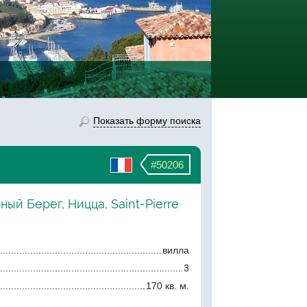
Показать форму поиска
#50206
ный Берег, Ницца, Saint-Pierre
вилла
3
170 кв. м.