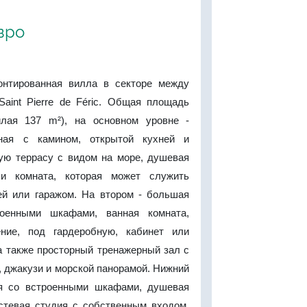
евро
онтированная вилла в секторе между
Saint Pierre de Féric. Общая площадь
лая 137 m²), на основном уровне -
иная с камином, открытой кухней и
ую террасу с видом на море, душевая
 и комната, которая может служить
ей или гаражом. На втором - большая
оенными шкафами, ванная комната,
ние, под гардеробную, кабинет или
а также просторный тренажерный зал с
 джакузи и морской панорамой. Нижний
ня со встроенными шкафами, душевая
остевая студия с собственным входом,