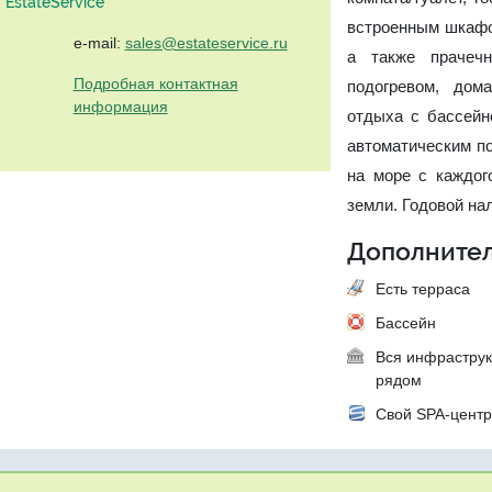
EstateService"
встроенным шкафо
e-mail:
sales@estateservice.ru
а также прачечн
Подробная контактная
подогревом, дом
информация
отдыха с бассейн
автоматическим по
на море с каждог
земли. Годовой нал
Дополнител
Есть терраса
Бассейн
Вся инфраструк
рядом
Свой SPA-цент