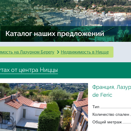
мость на Лазурном Берегу
Недвижимость в Ницце
утах от центра Ниццы
Франция, Лазур
de Feric
Тип
Количество спален
Общий метраж