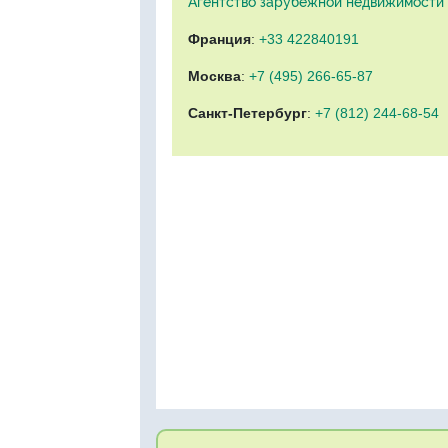
Агентство зарубежной недвижимости "
Франция
:
+33 422840191
Москва
:
+7 (495) 266-65-87
Санкт-Петербург
:
+7 (812) 244-68-54