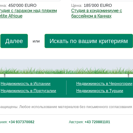
ена:
450'000 EURO
Цена:
185'000 EURO
тудия с гаражом над пляжем
Студия в кондоминиуме с
tite Afrique
бассейном в Каннах
Далее
Искать по вашим критериям
или
Недвижимость в Испании
Недвижимость в Черногории
Недвижимость в Португалии
Недвижимость в Турции
ва защищены. Любое использование материалов без письменного согласования
ания:
+34 937370082
Австрия:
+43 720881101