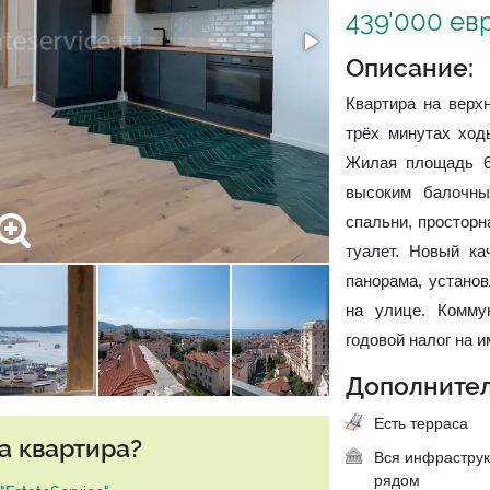
439'000 ев
Описание:
Квартира на верх
трёх минутах ход
Жилая площадь 67
высоким балочны
спальни, просторн
туалет. Новый ка
панорама, установ
на улице. Комму
годовой налог на и
Дополнител
Есть терраса
а квартира?
Вся инфраструк
рядом