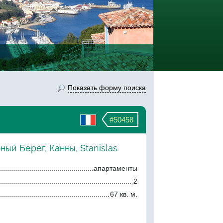
Показать форму поиска
#50458
ный Берег, Канны, Stanislas
апартаменты
2
67 кв. м.