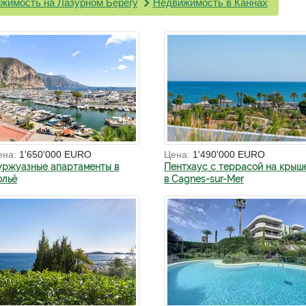
жимость на Лазурном Берегу
Недвижимость в Каннах
ена:
1'650'000 EURO
Цена:
1'490'000 EURO
уржуазные апартаменты в
Пентхаус с террасой на крыш
ольё
в Cagnes-sur-Mer