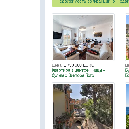
Недвижимость во Франции
Недви
Цена:
1'790'000 EURO
Ц
Квартира в центре Ниццы -
Б
бульвар Виктора Гюго
Б