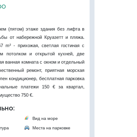
ро
нем (пятом) этаже здания без лифта в
ьбы от набережной Круазетт и пляжа.
 m² - прихожая, светлая гостиная с
м потолком и открытой кухней, две
ая ванная комната с окном и отдельный
чественный ремонт, приятная морская
лен кондиционер, бесплатная парковка
нальные платежи 150 € за квартал,
мущество 750 €.
ьно:
Вид на море
тура
Места на парковке