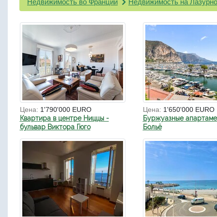
Недвижимость во Франции
Недвижимость на Лазурно
Цена:
1'790'000 EURO
Цена:
1'650'000 EURO
Квартира в центре Ниццы -
Буржуазные апартаме
бульвар Виктора Гюго
Больё