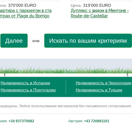
ена:
370'000 EURO
Цена:
319'000 EURO
вартира с паркингом в ста
Дуплекс с видом в Ментоне -
трах от Plage du Borrigo
Route-de-Castellar
Далее
Искать по вашим критериям
или
Недвижимость в Испании
Недвижимость в Черногории
Недвижимость в Португалии
Недвижимость в Турции
ва защищены. Любое использование материалов без письменного согласования
ания:
+34 937370082
Австрия:
+43 720881101