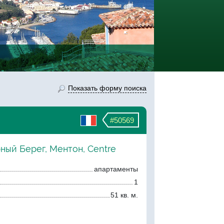
Показать форму поиска
#50569
ный Берег, Ментон, Centre
апартаменты
1
51 кв. м.