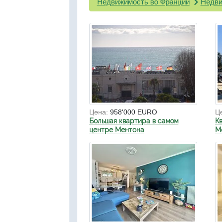
Недвижимость во Франции
Недви
Цена:
958'000 EURO
Ц
Большая квартира в самом
К
центре Ментона
М