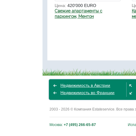
Цена:
420'000 EURO
Ц
Свежие апартаменты с
К
паркингом, Ментон
ме
Недвижимость в Австрии
Недвижимость во Франции
2003 - 2026 © Компания Estateservice. Все пра
Москва:
+7 (495) 266-65-87
Исп