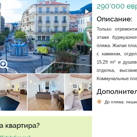
290'000 ев
Описание:
Только отремонти
этаже буржуазно
пляжа. Жилая площ
с камином, отдел
15.29 m² и душев
отделка, высоки
Коммунальные плат
Дополнител
До пляжа: пеш
а квартира?