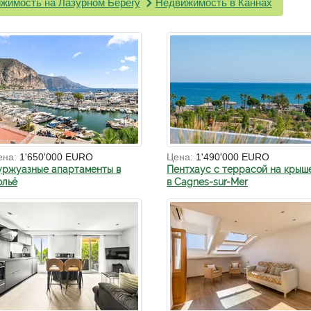
жимость на Лазурном Берегу
Недвижимость в Каннах
ена:
1'650'000 EURO
Цена:
1'490'000 EURO
уржуазные апартаменты в
Пентхаус с террасой на крыш
ольё
в Cagnes-sur-Mer