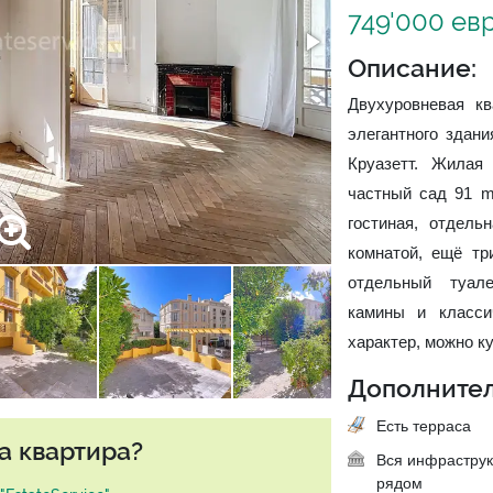
749'000 ев
Описание:
Двухуровневая к
элегантного здан
Круазетт. Жилая
частный сад 91 m
гостиная, отдель
комнатой, ещё тр
отдельный туале
камины и класси
характер, можно ку
Дополнител
Есть терраса
а квартира?
Вся инфраструк
рядом