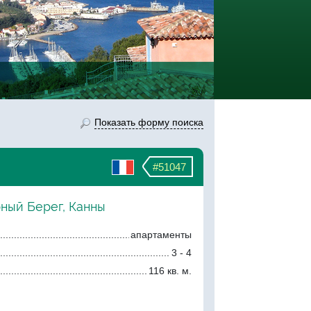
Показать форму поиска
#51047
рный Берег, Канны
апартаменты
3 - 4
116 кв. м.