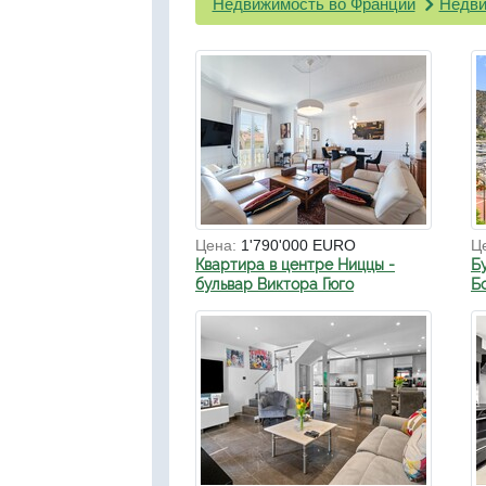
Недвижимость во Франции
Недви
Цена:
1'790'000 EURO
Ц
Квартира в центре Ниццы -
Б
бульвар Виктора Гюго
Б