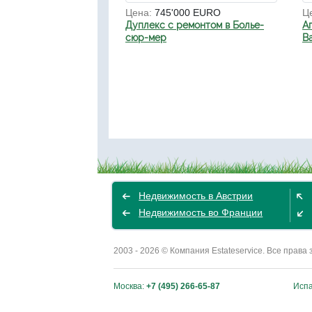
Цена:
745'000 EURO
Ц
Дуплекс с ремонтом в Болье-
А
сюр-мер
Ba
Недвижимость в Австрии
Недвижимость во Франции
2003 - 2026 © Компания Estateservice. Все пра
Москва:
+7 (495) 266-65-87
Исп