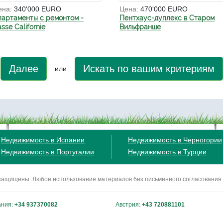
ена:
340'000 EURO
Цена:
470'000 EURO
партаменты с ремонтом -
Пентхаус-дуплекс в Старом
sse Californie
Вильфранше
Далее
Искать по вашим критериям
или
Недвижимость в Испании
Недвижимость в Черногории
Недвижимость в Португалии
Недвижимость в Турции
ва защищены. Любое использование материалов без письменного согласования
ания:
+34 937370082
Австрия:
+43 720881101