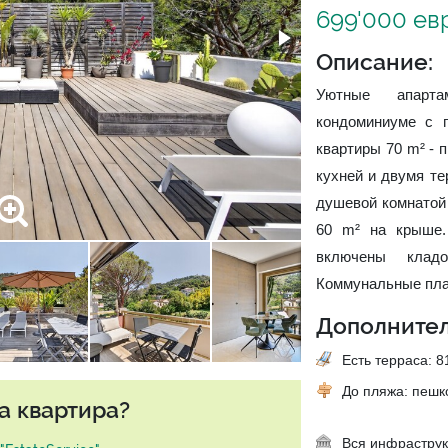
699'000 ев
Описание:
Уютные апарт
кондоминиуме с 
квартиры 70 m² - 
кухней и двумя те
душевой комнатой 
60 m² на крыше.
включены клад
Коммунальные пла
Дополнител
Есть терраса: 81
До пляжа: пеш
а квартира?
Вся инфраструк