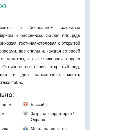
ро
аменты в безопасном закрытом
парком и бассейном. Жилая площадь
прихожая, гостиная-столовая с открытой
ррасами, две спальни, каждая со своей
и туалетом, а также шикарная терраса
 Отличное состояние, открытый вид,
овая и два парковочных места.
тежи 460 €.
ьно:
 кв. м.
Бассейн
ком
Закрытая территория \
Охрана
тура
Места на парковке