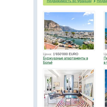
Недвижимость во Франции
Недви
Цена:
1'650'000 EURO
Ц
Буржуазные апартаменты в
П
Больё
в