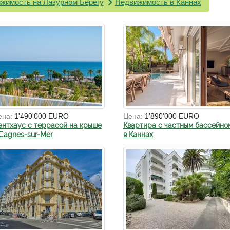
жимость на Лазурном Берегу
Недвижимость в Каннах
ена:
1'490'000 EURO
Цена:
1'890'000 EURO
ентхаус с террасой на крыше
Квартира с частным бассейно
 Cagnes-sur-Mer
в Каннах