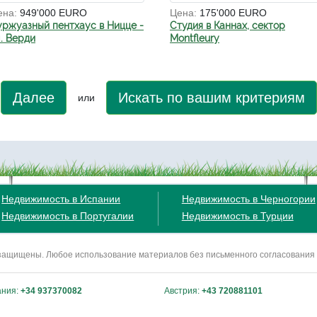
ена:
949'000 EURO
Цена:
175'000 EURO
уржуазный пентхаус в Ницце -
Студия в Каннах, сектор
л. Верди
Montfleury
Далее
Искать по вашим критериям
или
Недвижимость в Испании
Недвижимость в Черногории
Недвижимость в Португалии
Недвижимость в Турции
ва защищены. Любое использование материалов без письменного согласования
ания:
+34 937370082
Австрия:
+43 720881101