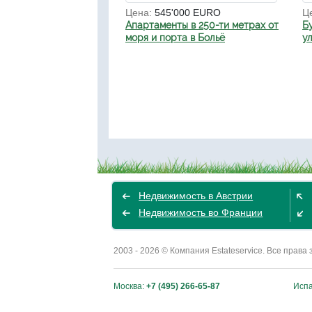
Цена:
545'000 EURO
Ц
Апартаменты в 250-ти метрах от
Б
моря и порта в Больё
у
Недвижимость в Австрии
Недвижимость во Франции
2003 - 2026 © Компания Estateservice. Все пра
Москва:
+7 (495) 266-65-87
Исп