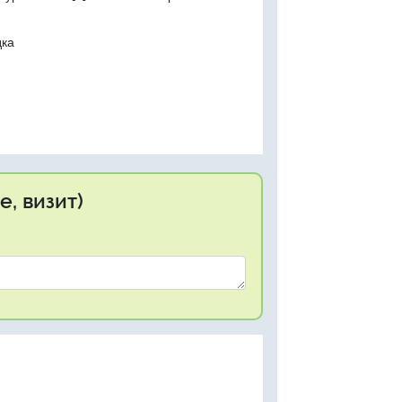
дка
, визит)