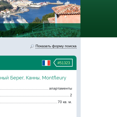
Показать форму поиска
#51323
ный Берег, Канны, Montfleury
апартаменты
2
70 кв. м.