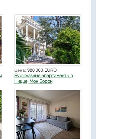
Цена:
980'000 EURO
м
Буржуазные апартаменты в
Ницце, Мон Борон