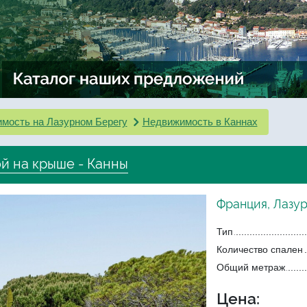
мость на Лазурном Берегу
Недвижимость в Каннах
й на крыше - Канны
Франция, Лазур
Тип
Количество спален
Общий метраж
Цена: