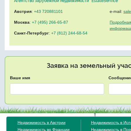
Агентство зарубежной недвижимости "EstateService"
Австрия
:
+43 720881101
e-mail:
sal
Москва
:
+7 (495) 266-65-87
Подробная
информац
Санкт-Петербург
:
+7 (812) 244-68-54
Заявка на земельный уча
Ваше имя
Сообщени
Недвижимость в Австрии
Недвижимость в Ис
Недвижимость во Франции
Недвижимость в Пор