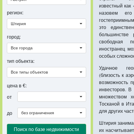
известный как 
назовем ег
регион:
гостеприимным 
Штирия
это единстве
большинстве 
город:
свободная по
Все города
иностранец м
особых сложно
тип объекта:
Удачное гео
Все типы объектов
(близость к аэ
возможность п
цена в €:
инвесторов. В
множеством х
от
Тосканой в Ит
для других час
без ограничения
до
Штирия занимае
Поиск по базе недвижимости
их насчитывает