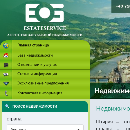
+43 7
Главная страница
База недвижимости
О компании и услугах
Статьи и информация
Эксклюзивные предложения
Контактная информация
ПОИСК НЕДВИЖИМОСТИ
Недвижимо
страна:
Штирия – вто
страны – эт
Австрия