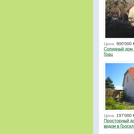
Цена:
900'000 
Солидный дом в
Грац
Цена:
197'000 
Просторный д
видом в Гроск